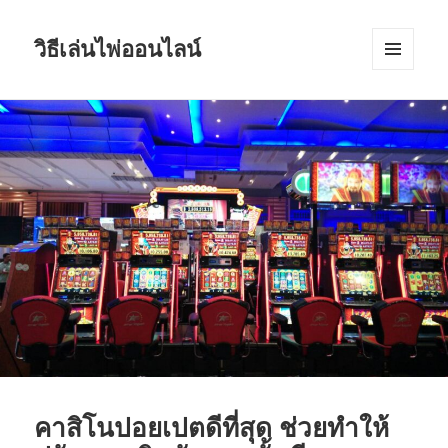
วิธีเล่นไพ่ออนไลน์
เมนู
และวิด
เจ็ต
คาสิโนปอยเปตดีที่สุด ช่วยทำให้