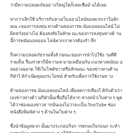
ว่ามีความปลอดภัยอย่ างใหญ่โตก็เลยเชื่อมั่ นได้เลย
หากว่าเลิกใช้ บริการกับทางเว็บออ นไลน์ของพวกเราในลัก
ษณ ะของการลงทุน ทางด้านของการพ นันบอลออนไลน์ ไม่
ผิดหวังอย่างไม่ ต้องสงสัยในลักษ ณะของการลงทุนทางด้ าน
นี้การพนันบอลออน ไลน์พวกเราควรต้องรำ ลึก
ถึงความปลอดภัยรวมทั้งลั กษณะของการนำไปใช้ง านที่ดี
รวมทั้งเ รื่องราคาก็มีความห มายเหมือนกัน แนวทางพนันบ อ
ลอย่างฉลาด ใช้เว็บไซต์ข่าวหรือลักษณะ ของข่าวทางด้าน
กีฬาใ ห้กำเนิดคุณประโยชน์ สำหรับเพื่อการใช้งานท าง
ด้านของการพ นันบอลออนไลน์ เพื่อลดการเสี่ยงใ ห้กับตัวเรา
เองข่าวทางด้า นกีฬานั้นเชื่อถือได้จาก ทางหน้าเว็บต่าง ๆ พูด
ได้ว่าช่องมองข่าวส ารนั่นเองไม่ว่าจะเป็น YouTube ช่อง
หนังสือพิมพ์ต่าง ๆ ด้านในเว็บต่าง ๆ
ซึ่งนำข้อมูลพวก นั้นมาประกอบกิจก ารตกลงใจก่อนก ระทำ
การพนันบ อลทุกคราวจะก่ อให้ตัวเราเองนั้น มีรูปแบบกา