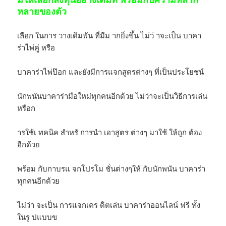
หลายของตัว
เลือก ในการ วางเดิมพัน ที่มีม ากยิ่งขึ้น ไม่ว่ าจะเป็น บาคา
ร่าไพ่คู่ หรือ
บาคาร่าไพ่ป๊อก และยังมีการแจกสูตรต่างๆ ที่เป็นประโยชน์
นักพนันบาคาร่ามือใหม่ทุกคนอีกด้วย ไม่ว่าจะเป็นวิธีการเล่น
หรือก
ารใช้เ ทคนิค สำหรั การนำ เอาสูตร ต่างๆ มาใช้ ให้ถูก ต้อง
อีกด้วย
พร้อม กับกาบรแ จกโปรโม ชั่นต่างๆให้ กับนักพนัน บาคาร่า
ทุกคนอีกด้วย
ไม่ว่า จะเป็น การแจกเคร ดิตเล่น บาคาร่าออนไลน์ ฟรี ทั้ง
ในรู ปแบบข