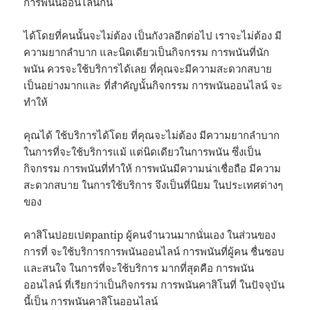
การพนันออนไลน์กัน
ได้โดยที่คนนั้นจะไม่ต้อง เป็นกังวลอีกต่อไป เราจะไม่ต้อง มี
ความยากลำบาก และนิดเดียวเป็นกิจกรรม การพนันที่นัก
พนัน ควรจะใช้บริการได้เลย ที่คุณจะมีความสะดวกสบาย
เป็นอย่างมากและ ที่สำคัญนั้นกิจกรรม การพนันออนไลน์ จะ
ทำให้
คุณได้ ใช้บริการได้โดย ที่คุณจะไม่ต้อง มีความยากลำบาก
ในการที่จะใช้บริการแม้ แต่นิดเดียวในการพนัน ซึ่งเป็น
กิจกรรม การพนันที่ทำให้ การพนันมีความน่าเชื่อถือ มีความ
สะดวกสบาย ในการใช้บริการ จึงเป็นที่นิยม ในประเทศต่างๆ
ขอ
ง
คาสิโนปอยเปตpantip ผู้คนจำนวนมากนั่นเอง ในส่วนของ
การที่ จะใช้บริการการพนันออนไลน์
การพนันที่ผู้คน ชื่นชอบ
และสนใจ ในการที่จะใช้บริการ มากที่สุดคือ การพนัน
ออนไลน์ ที่เรียกว่าเป็นกิจกรรม การพนันคาสิโนที่ ในปัจจุบัน
นี้เป็น การพนันคาสิโนออนไลน์