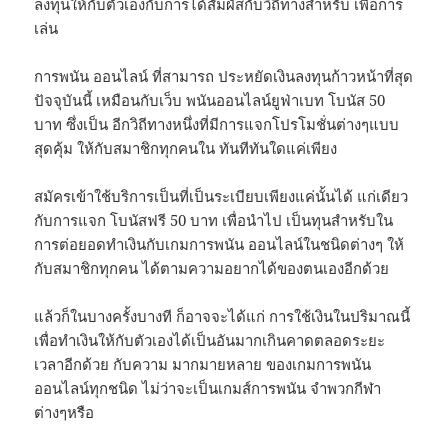
ลงทุนให้กับตัวเองกับการได้สัมผัสกับวิถีทางสำหรับ เพื่อการ
เล่น
การพนัน ออนไลน์ ที่สามารถ ประหยัดเงินลงทุนก้าวหน้าที่สุด
ปัจจุบันนี้ เหมือนกับเว็บ พนันออนไลน์ยูฟ่าเบท โบนัส 50
บาท ซึ่งเป็น อีกวิถีทางหนึ่งที่มีการแจกโปรโมชั่นต่างๆแบบ
สุดคุ้ม ให้กับสมาชิกทุกคนใน ทันทีทันใดแค่เพียง
สมัครเข้าใช้บริการเป็นที่เป็นระเบียบเพียงแค่นั้นได้ แก่เดียว
กับการแจก โบนัสฟรี 50 บาท เพื่อนำไป เป็นทุนสำหรับใน
การต่อยอดทำเงินกับเกมการพนัน ออนไลน์ในชนิดต่างๆ ให้
กับสมาชิกทุกคน ได้ตามความอยากได้ของตนเองอีกด้วย
แล้วก็ในบางครั้งบางที ก็อาจจะได้แก่ การใช้เงินในปริมาณนี้
เพื่อทำเงินให้กับตัวเองได้เป็นอันมากเกินคาดตลอดระยะ
เวลาอีกด้วย กับความ มากมายหลาย ของเกมการพนัน
ออนไลน์ทุกชนิด ไม่ว่าจะเป็นเกมส์การพนัน จำพวกกีฬา
ต่างๆหรือ