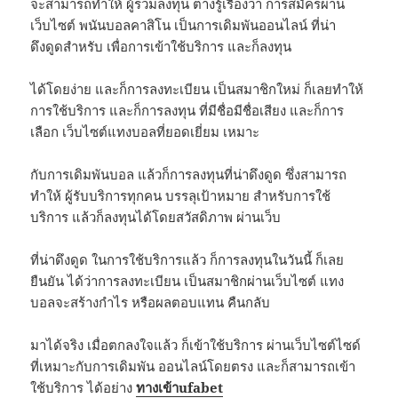
จะสามารถทำให้ ผู้ร่วมลงทุน ต่างรู้เรื่องว่า การสมัครผ่าน
เว็บไซต์ พนันบอลคาสิโน เป็นการเดิมพันออนไลน์ ที่น่า
ดึงดูดสำหรับ เพื่อการเข้าใช้บริการ และก็ลงทุน
ได้โดยง่าย และก็การลงทะเบียน เป็นสมาชิกใหม่ ก็เลยทำให้
การใช้บริการ และก็การลงทุน ที่มีชื่อมีชื่อเสียง และก็การ
เลือก เว็บไซต์แทงบอลที่ยอดเยี่ยม เหมาะ
กับการเดิมพันบอล แล้วก็การลงทุนที่น่าดึงดูด ซึ่งสามารถ
ทำให้ ผู้รับบริการทุกคน บรรลุเป้าหมาย สำหรับการใช้
บริการ แล้วก็ลงทุนได้โดยสวัสดิภาพ ผ่านเว็บ
ที่น่าดึงดูด ในการใช้บริการแล้ว ก็การลงทุนในวันนี้ ก็เลย
ยืนยัน ได้ว่าการลงทะเบียน เป็นสมาชิกผ่านเว็บไซต์ แทง
บอลจะสร้างกำไร หรือผลตอบแทน คืนกลับ
มาได้จริง เมื่อตกลงใจแล้ว ก็เข้าใช้บริการ ผ่านเว็บไซต์ไซด์
ที่เหมาะกับการเดิมพัน ออนไลน์โดยตรง และก็สามารถเข้า
ใช้บริการ ได้อย่าง
ทางเข้าufabet