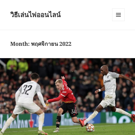
วิธีเล่นไพ่ออนไลน์
เมนู
และวิด
เจ็ต
Month:
พฤศจิกายน 2022