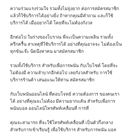
ความร่วมแรงร่วมใจ รวมทั้งไม่ยุ่งยาก ต่อการสมัครสมาชิก
แล้วก็ใช้บริการได้อย่างยิ่ง ถ้าหากคุณมีคำถาม และก็ใช้
บริการได้ เมื่ออยากได้ โดยที่จะไม่ต้องกังวล
อีกต่อไป ในร่างของโบราณ พี่จะเป็นความเพลิน รวมทั้ง
ครึกครื้น สาเหตุที่ใช้บริการได้ อย่างที่คุณอาจจะ ไม่ต้องเป็น
ทุกข์นะจ๊ะ นิดนึงหาคน มาสมัครสมาชิก
รวมทั้งใช้บริการ สำหรับเพื่อการพนัน กับเว็บไซต์ โดยที่จะ
ไม่ต้องมี ความลำบากอีกต่อไป เลยกังวลสำหรับ การใช้
บริการร้านค้า เสนอแนะให้ท่าน สมัครสมาชิก
กับเว็บพนันออนไลน์ ที่ตอบโจทย์ ความต้องการ ของคนเรา
ได้ อย่างที่คุณจะไม่ต้อง มีความยากแค้น สำหรับเพื่อการ
พนันบอล ออนไลน์โทรศัพท์เคลื่อนที่ การที่
คุณจะสามารถ ที่จะใช้โทรศัพท์เคลื่อนที่ เป็นตัวกึ่งกลาง
สำหรับการเข้าเรียนรู้ เพื่อใช้บริการ สำหรับการพนัน บอล