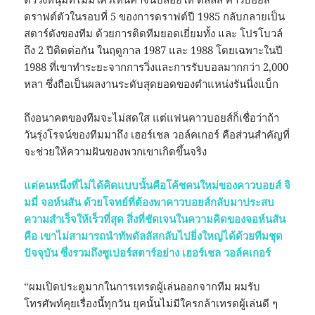
ดราฟต์ตัวในรอบที่ 5 ของการดราฟต์ปี 1985 กลับกลายเป็น
สตาร์ดังของทีม ด้วยการติดทีมยอดเยี่ยมทั้ง และ โปรโบวล์
ถึง 2 ปีติดต่อกัน ในฤดูกาล 1987 และ 1988 โดยเฉพาะในปี
1988 ที่เขาทำระยะจากการวิ่งและการรับบอลมากกว่า 2,000
หลา ซึ่งถือเป็นผลงานระดับสุดยอดของตำแหน่งรันนิ่งแบ็ก
ถึงอนาคตของทีมจะไม่สดใส แต่แฟนคาวบอยส์ก็เชื่อว่าถ้า
วันรุ่งโรจน์ของทีมมาถึง เฮอร์เชล วอล์คเกอร์ คือส่วนสำคัญที่
จะช่วยให้ความฝันของพวกเขาเกิดขึ้นจริง
แต่คนหนึ่งที่ไม่ได้คิดแบบนั้นคือโค้ชคนใหม่ของคาวบอยส์ จิ
มมี่ จอห์นสัน ด้วยโจทย์ที่ต้องพาคาวบอยส์กลับมาประสบ
ความสำเร็จให้เร็วที่สุด สิ่งที่ชัดเจนในความคิดของจอห์นสัน
คือ เขาไม่สามารถนำทัพดัลลัสกลับไปยิ่งใหญ่ได้ด้วยทีมชุด
ปัจจุบัน ซึ่งรวมถึงซูเปอร์สตาร์อย่าง เฮอร์เชล วอล์คเกอร์
“ผมเปิดประตูมากในการเทรดผู้เล่นออกจากทีม ผมรับ
โทรศัพท์คุยเรื่องนี้ทุกวัน ยุคนั้นไม่มีใครกล้าเทรดผู้เล่นดี ๆ