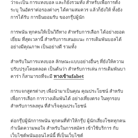
ว่าจะเป็น การแทงบอล และก็ยังรวมทั้ง สำหรับเพื่อการตั้ง
ระบุ ในอัตราต่อรองต่างๆ ได้ตามสมควร แล้วก็ยังให้ ทั้งยัง
การได้รับ การยินยอมรับ ของกรุ๊ปผู้นัก
การพนัน ทุกคนให้เป็นวิถีทาง สำหรับการเลือก ได้อย่างยอด
เยี่ยม ที่สุดเวลานี้ สำหรับการเสนอแนะ การเดิมพันบอลได้
อย่างมีคุณภาพ เป็นอย่างดี รวมทั้ง
สำหรับในการแทงบอล ลักษณะแบบอย่างอื่นๆ ที่ยังให้ความ
ปรับปรุงโดยตลอด เป็นต้นว่า สำหรับการเล่น การเดิมพันบา
คาร่า ก็สามารถที่จะมี
ทางเข้าufabet
การแจกสูตรต่างๆ เพื่อนำมาเป็นคุณ คุณประโยชน์ สำหรับ
เพื่อการเลือก การวางเดิมพันได้ อย่างเที่ยงตรง ในทุกรอบ
สำหรับการลงทุน ที่สำเร็จคุณประโยชน์
ต่อกรุ๊ปผู้นักการพนัน ทุกคนที่ทำให้กรุ๊ป ผู้นักเสี่ยงโชคทุกคน
กำเนิดความพอใจ สำหรับในการสมัคร เข้าใช้บริการ กับ
เว็บไซต์พนันออนไลน์นี้ ที่เป็นเว็บไซต์