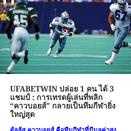
UFABETWIN ปล่อย 1 คน ได้ 3
แชมป์ : การเทรดผู้เล่นที่พลิก
“คาวบอยส์” กลายเป็นทีมกีฬายิ่ง
ใหญ่สุด
ดัลลัส คาวบอยส์ คือทีมกีฬาที่มีมูลค่าสูง