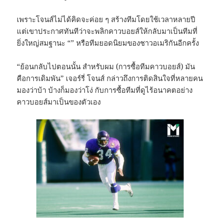
เพราะโจนส์ไม่ได้คิดจะค่อย ๆ สร้างทีมโดยใช้เวลาหลายปี
แต่เขาประกาศทันทีว่าจะพลิกคาวบอยส์ให้กลับมาเป็นทีมที่
ยิ่งใหญ่สมฐานะ “” หรือทีมยอดนิยมของชาวอเมริกันอีกครั้ง
“ย้อนกลับไปตอนนั้น สำหรับผม (การซื้อทีมคาวบอยส์) มัน
คือการเดิมพัน” เจอร์รี่ โจนส์ กล่าวถึงการติดสินใจที่หลายคน
มองว่าบ้า บ้างก็มองว่าโง่ กับการซื้อทีมที่ดูไร้อนาคตอย่าง
คาวบอยส์มาเป็นของตัวเอง