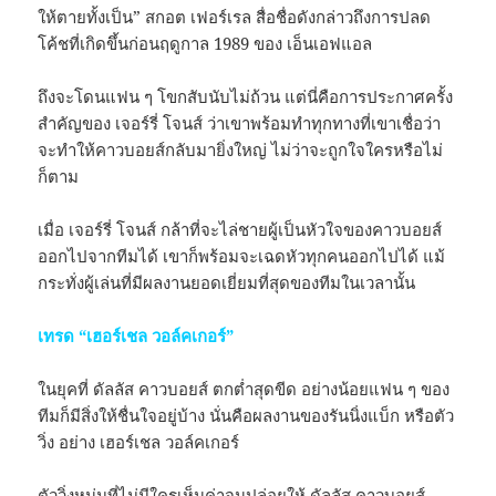
ให้ตายทั้งเป็น” สกอต เฟอร์เรล สื่อชื่อดังกล่าวถึงการปลด
โค้ชที่เกิดขึ้นก่อนฤดูกาล 1989 ของ เอ็นเอฟแอล
ถึงจะโดนแฟน ๆ โขกสับนับไม่ถ้วน แต่นี่คือการประกาศครั้ง
สำคัญของ เจอร์รี่ โจนส์ ว่าเขาพร้อมทำทุกทางที่เขาเชื่อว่า
จะทำให้คาวบอยส์กลับมายิ่งใหญ่ ไม่ว่าจะถูกใจใครหรือไม่
ก็ตาม
เมื่อ เจอร์รี่ โจนส์ กล้าที่จะไล่ชายผู้เป็นหัวใจของคาวบอยส์
ออกไปจากทีมได้ เขาก็พร้อมจะเฉดหัวทุกคนออกไปได้ แม้
กระทั่งผู้เล่นที่มีผลงานยอดเยี่ยมที่สุดของทีมในเวลานั้น
เทรด “เฮอร์เชล วอล์คเกอร์”
ในยุคที่ ดัลลัส คาวบอยส์ ตกต่ำสุดขีด อย่างน้อยแฟน ๆ ของ
ทีมก็มีสิ่งให้ชื่นใจอยู่บ้าง นั่นคือผลงานของรันนิ่งแบ็ก หรือตัว
วิ่ง อย่าง เฮอร์เชล วอล์คเกอร์
ตัววิ่งหนุ่มที่ไม่มีใครเห็นค่าจนปล่อยให้ ดัลลัส คาวบอยส์