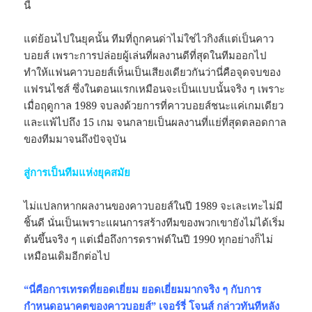
นี้
แต่ย้อนไปในยุคนั้น ทีมที่ถูกคนด่าไม่ใช่ไวกิงส์แต่เป็นคาว
บอยส์ เพราะการปล่อยผู้เล่นที่ผลงานดีที่สุดในทีมออกไป
ทำให้แฟนคาวบอยส์เห็นเป็นเสียงเดียวกันว่านี่คือจุดจบของ
แฟรนไชส์ ซึ่งในตอนแรกเหมือนจะเป็นแบบนั้นจริง ๆ เพราะ
เมื่อฤดูกาล 1989 จบลงด้วยการที่คาวบอยส์ชนะแค่เกมเดียว
และแพ้ไปถึง 15 เกม จนกลายเป็นผลงานที่แย่ที่สุดตลอดกาล
ของทีมมาจนถึงปัจจุบัน
สู่การเป็นทีมแห่งยุคสมัย
ไม่แปลกหากผลงานของคาวบอยส์ในปี 1989 จะเละเทะไม่มี
ชิ้นดี นั่นเป็นเพราะแผนการสร้างทีมของพวกเขายังไม่ได้เริ่ม
ต้นขึ้นจริง ๆ แต่เมื่อถึงการดราฟต์ในปี 1990 ทุกอย่างก็ไม่
เหมือนเดิมอีกต่อไป
“นี่คือการเทรดที่ยอดเยี่ยม ยอดเยี่ยมมากจริง ๆ กับการ
กำหนดอนาคตของคาวบอยส์” เจอร์รี่ โจนส์ กล่าวทันทีหลัง