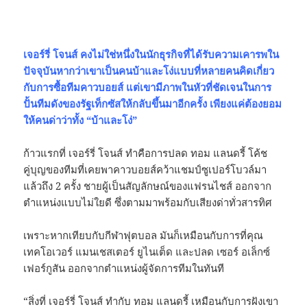
เจอร์รี่ โจนส์ คงไม่ใช่หนึ่งในนักธุรกิจที่ได้รับความเคารพใน
ปัจจุบันหากว่าเขาเป็นคนบ้าและโง่แบบที่หลายคนคิดเกี่ยว
กับการซื้อทีมคาวบอยส์ แต่เขามีภาพในหัวที่ชัดเจนในการ
ปั้นทีมดังของรัฐเท็กซัสให้กลับขึ้นมาอีกครั้ง เพียงแค่ต้องยอม
ให้คนด่าว่าทั้ง “บ้าและโง่”
ก้าวแรกที่ เจอร์รี่ โจนส์ ทำคือการปลด ทอม แลนดรี้ โค้ช
คู่บุญของทีมที่เคยพาคาวบอยส์คว้าแชมป์ซูเปอร์โบวล์มา
แล้วถึง 2 ครั้ง ชายผู้เป็นสัญลักษณ์ของแฟรนไชส์ ออกจาก
ตำแหน่งแบบไม่ใยดี ซึ่งตามมาพร้อมกับเสียงด่าทั่วสารทิศ
เพราะหากเทียบกับกีฬาฟุตบอล มันก็เหมือนกับการที่คุณ
เทคโอเวอร์ แมนเชสเตอร์ ยูไนเต็ด และปลด เซอร์ อเล็กซ์
เฟอร์กูสัน ออกจากตำแหน่งผู้จัดการทีมในทันที
“สิ่งที่ เจอร์รี่ โจนส์ ทำกับ ทอม แลนดรี้ เหมือนกับการฝังเขา