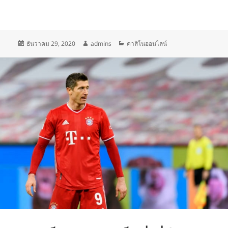
เขียน
ผู้
หมวด
ธันวาคม 29, 2020
admins
คาสิโนออนไลน์
เมื่อ
เขียน
หมู่