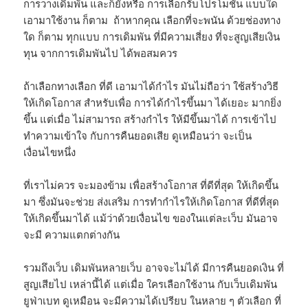
การวางเดิมพัน และก็ยังหรือ การเลือกรับโปรโมชั่น แบบใด
เอามาใช้งาน ก็ตาม ถ้าหากคุณ เลือกที่จะพนัน ด้วยช่องทาง
ใด ก็ตาม ทุกแบบ การเดิมพัน ที่มีความเสี่ยง ที่จะสูญเสียเงิน
ทุน จากการเดิมพันไป ได้พอสมควร
ถ้าเลือกทางเลือก ที่ดี เอามาได้กำไร มันไม่ถือว่า ใช้สร้างวิธี
ให้เกิดโอกาส สำหรับเพื่อ การได้กำไรขึ้นมา ได้เยอะ มากยิ่ง
ขึ้น แต่เมื่อ ไม่สามารถ สร้างกำไร ให้มีขึ้นมาได้ การเข้าไป
ทำความเข้าใจ กับการคืนยอดเสีย ดูเหมือนว่า จะเป็น
เงื่อนไขหนึ่ง
ที่เราไม่ควร จะมองข้าม เพื่อสร้างโอกาส ที่ดีที่สุด ให้เกิดขึ้น
มา ซึ่งมันจะช่วย ส่งเสริม การทำกำไรให้เกิดโอกาส ที่ดีที่สุด
ให้เกิดขึ้นมาได้ แม้ว่าด้วยเงื่อนไข ของในแต่ละเว็บ มันอาจ
จะมี ความแตกต่างกัน
รวมถึงเว็บ เดิมพันหลายเว็บ อาจจะไม่ได้ มีการคืนยอดเงิน ที่
สูญเสียไป เหล่านี้ได้ แต่เมื่อ ใครเลือกใช้งาน กับเว็บเดิมพัน
ยูฟ่าเบท ดูเหมือน จะมีความได้เปรียบ ในหลาย ๆ ตัวเลือก ที่