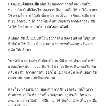
UFABETคืนยอดเสีย
เงื่อนไขของการ วางเดิมพัน กับเว็บ
หลายเว็บ มันมีเงื่อนไข ของการ คืนยอดเสีย ให้เราได้เ อามา
ใช้ สร้างโอกาส ให้เกิดขึ้น แม้ว่าจะเป็น การคืนยอดเสีย แค่
เพียงเล็กน้อย ก็เป็นการเพิ่ม ต้นทุนของเรา จากพี่ควรจะเสีย
ไม่ให้เสีย ไปมากเกินไป
เล่นไพ่ออนไลน์
คืนยอดเสีย เป็นแบบหนึ่ง ของการคืน ผลตอบแทน ให้ผู้พนัน
ที่เข้าไป ใช้บริการ ด้วยรูปแบบ ของการคืนเงินทุน ในการ
พนัน ให้กลับมา
โดยทั่วไป ปกติแล้ว มันก็จะมี แบบที่มี ความต่างออกไป ซึ่ง
แต่ละเว็บพนัน อาจจะเป็น ไปได้ว่า จะมีการ คืนยอดเงิน คืน
กลับมา ที่มี ความต่างกัน ออกไป ไม่ว่าจะเป็น จะคืนยอดเสีย
เฉพาะเกม พนันแค่เพียงบางเกม
และก็ยัง หรือปริมาณ ขณะที่มี การคืนยอดเสีย มันก็นับว่า
เป็นความจำกัด ที่จะเกิดขึ้น กับผู้พนัน อยู่บ้างถ้าเกิด คุณ
สามารถ เลือกใช้กติกา ที่ดีเอามาใช้ มันก็จะช่วย เป็นการเพิ่ม