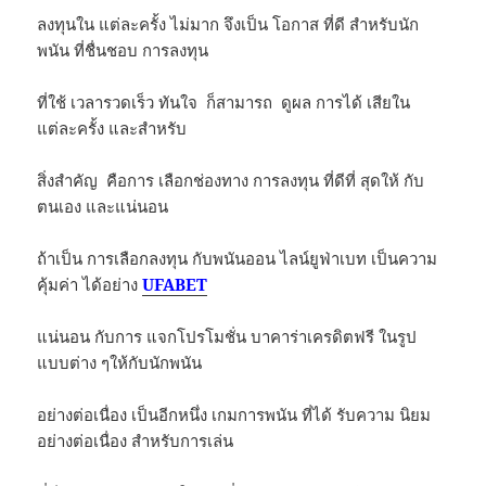
ลงทุนใน แต่ละครั้ง ไม่มาก จึงเป็น โอกาส ที่ดี สำหรับนัก
พนัน ที่ชื่นชอบ การลงทุน
ที่ใช้ เวลารวดเร็ว ทันใจ ก็สามารถ ดูผล การได้ เสียใน
แต่ละครั้ง และสำหรับ
สิ่งสำคัญ คือการ เลือกช่องทาง การลงทุน ที่ดีที่ สุดให้ กับ
ตนเอง และแน่นอน
ถ้าเป็น การเลือกลงทุน กับพนันออน ไลน์ยูฟ่าเบท เป็นความ
คุ้มค่า ได้อย่าง
UFABET
แน่นอน กับการ แจกโปรโมชั่น บาคาร่าเครดิตฟรี ในรูป
แบบต่าง ๆให้กับนักพนัน
อย่างต่อเนื่อง เป็นอีกหนึ่ง เกมการพนัน ที่ได้ รับความ นิยม
อย่างต่อเนื่อง สำหรับการเล่น