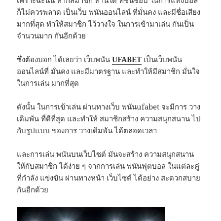
ก็ไม่ควรพลาด
เป็นเว็บ พนันออนไลน์ ที่มั่นคง และมีชื่อเสียง
มากที่สุด ทำให้สมาชิก ไว้วางใจ ในการเข้ามาเล่น กันเป็น
จำนวนมาก กันอีกด้วย
ซึ่งต้องบอก ได้เลยว่า
เว็บพนัน
UFABET
เป็นเว็บพนัน
ออนไลน์ที่ มั่นคง และมีมาตรฐาน และทำให้มีสมาชิก มั่นใจ
ในการเล่น มากที่สุด
ดังนั้น ในการเข้าเล่น ผ่านทางเว็บ พนันufabet จะมีการ วาง
เดิมพัน ที่ดีที่สุด และทำให้ สมาชิกสร้าง ความสนุกสนาน ไป
กับรูปแบบ ของการ วางเดิมพัน ได้ตลอดเวลา
และการเล่น พนันบนเว็บไซต์ มันจะสร้าง ความสนุกสนาน
ให้กับสมาชิก ได้ง่าย ๆ จากการเล่น พนันฟุตบอล ในแต่ละคู่
ที่กำลัง แข่งขัน ผ่านทางหน้า เว็บไซต์ ได้อย่าง สะดวกสบาย
กันอีกด้วย