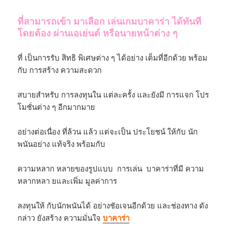
ที่สามารถเข้า มาเลือก เล่นเกมบาคาร่า ได้ทันที
โดยต้อง ผ่านเอเย่นต์ หรือนายหน้าต่าง ๆ
ที่ เป็นการรับ สิทธิ พิเศษต่าง ๆ ได้อย่าง เต็มที่อีกด้วย พร้อม
กับ การสร้าง ความสะดวก
สบายสำหรับ การลงทุนใน แต่ละครั้ง และยังมี การแจก โปร
โมชั่นต่าง ๆ อีกมากมาย
อย่างต่อเนื่อง ที่ล้วน แล้ว แต่จะเป็น ประโยชน์ ให้กับ นัก
พนันอย่าง แท้จริง พร้อมกับ
ความหลาก หลายของรูปแบบ การเล่น บาคาร่าที่มี ความ
หลากหลา ยและเพิ่ม มูลค่าการ
ลงทุนให้ กับนักพนันได้ อย่างชัอเจนอีกด้วย และช่องทาง ดัง
กล่าว ยังสร้าง ความมั่นใจ
บาคาร่า