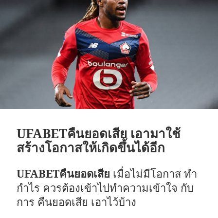
UFABETคืนยอดเสีย เอามาใช้
สร้างโอกาสให้เกิดขึ้นได้อีก
UFABETคืนยอดเสีย
เมื่อไม่มีโอกาส ทำ
กำไร ควรต้องเข้าไปทำความเข้าใจ กับ
การ คืนยอดเสีย เอาไว้บ้าง