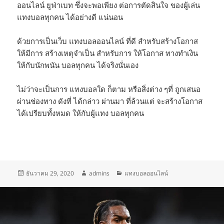
ออนไลน์ ยูฟ่าเบท ซึ่งจะพอเพียง ต่อการตัดสินใจ ของผู้เล่น
แทงบอลทุกคน ได้อย่างดี แน่นอน
ด้วยการเป็นเว็บ แทงบอลออนไลน์ ที่ดี สำหรับสร้างโอกาส
ให้มีการ สร้างเหตุจำเป็น สำหรับการ ให้โอกาส ทางทำเงิน
ให้กับนักพนัน บอลทุกคน ได้จริงนั่นเอง
ไม่ว่าจะเป็นการ แทงบอลใด ก็ตาม หรือสิ่งต่าง ๆที่ ถูกเสนอ
ผ่านช่องทาง ดังที่ ได้กล่าว ผ่านมา ที่ล้วนแต่ จะสร้างโอกาส
ได้เปรียบทั้งหมด ให้กับผู้แทง บอลทุกคน
เขียน
ผู้
หมวด
ธันวาคม 29, 2020
admins
แทงบอลออนไลน์
เมื่อ
เขียน
หมู่