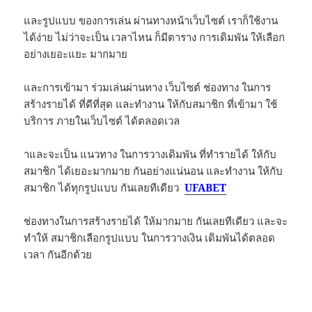
และรูปแบบ ของการเล่น ผ่านทางหน้าเว็บไซต์ เราก็ใช้งาน
ได้ง่าย ไม่ว่าจะเป็น เวลาไหน ก็มีตาราง การเดิมพัน ให้เลือก
อย่างเยอะแยะ มากมาย
และการเข้ามา ร่วมเล่นผ่านทาง เว็บไซต์ ช่องทาง ในการ
สร้างรายได้ ที่ดีที่สุด และทำงาน ให้กับสมาชิก ที่เข้ามา ใช้
บริการ ภายในเว็บไซต์ ได้ตลอดเวล
าและจะเป็น แนวทาง ในการวางเดิมพัน ที่ทำรายได้ ให้กับ
สมาชิก ได้เยอะมากมาย กันอย่างแน่นอน และทำงาน ให้กับ
สมาชิก ได้ทุกรูปแบบ กันเลยทีเดียว
UFABET
ช่องทางในการสร้างรายได้ ให้มากมาย กันเลยทีเดียว และจะ
ทำให้ สมาชิกเลือกรูปแบบ ในการวางเงิน เดิมพันได้ตลอด
เวลา กันอีกด้วย