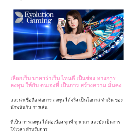
เลือกเว็บ บาคาร่าเว็บ ไหนดี เป็นช่อง ทางการ
ลงทุน ให้กับ ตนเองที่ เป็นการ สร้างความ มั่นคง
และน่าเชื่อถือ ต่อการ ลงทุน ได้จริง เป็นโอกาส ทำเงิน ของ
นักพนันกับ การเล่น
ที่เป็น การลงทุน ได้ต่อเนื่อง ทุกที่ ทุกเวลา และยัง เป็นการ
ใช้เวลา สำหรับการ