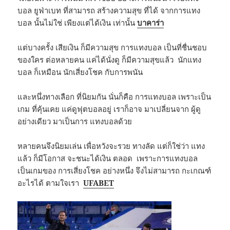
บอล ยูฟ่าเบท
ที่สามารถ สร้างความสุข ที่ได้ จากการแทง
บอล นั้นไม่ใช่ เพียงแต่ได้เงิน เท่านั้น
บาคาร่า
แต่บางครั้ง เสียเงิน ก็มีความสุข การแทงบอล เป็นที่ชื่นชอบ
ของใคร ต่อหลายคน แค่ได้นั่งดู ก็มีความสุขแล้ว นักแทง
บอล ก็เหมือน นักเสี่ยงโชค กับการพนัน
และหนึ่งทางเลือก ที่นิยมกัน นั่นก็คือ การแทงบอล เพราะเป็น
เกม ที่คุ้นเคย แค่ดูฟุตบอลอยู่ เราก็อาจ มาเปลี่ยนจาก ผู้ดู
อย่างเดียว มาเป็นการ แทงบอลด้วย
หลายคนจึงนิยมเล่น เพื่อหวังจะรวย ทางลัด แต่ก็ใช่ว่า แทง
แล้ว ก็มีโอกาส จะชนะได้เงิน ตลอด เพราะการแทงบอล
เป็นเกมของ การเสี่ยงโชค อย่างหนึ่ง จึงไม่สามารถ กะเกณฑ์
อะไรได้ ตามใจเรา
UFABET