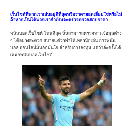
เว็บไซต์ที่พวกเราเล่นอยู่ดีที่สุดหรือราคายอดเยี่ยมใช่หรือไม่
ถ้าหากเป็นได้พวกเราจำเป็นจะตรวจตรวจสอบราคา
พนันบอลเว็บไซต์ ไหนดีสุด นั้นสามารถตรวจทานข้อมูลต่าง
ๆ ได้อย่างสะดวก สบายแต่ว่าทำให้เหล่านักเล่น การพนัน
บอล ออนไลน์มั่นอกมั่นใจ สำหรับการลงทุน แต่ว่าล่ะครั้งได้
เสมอพนันบอลเว็บไซต์