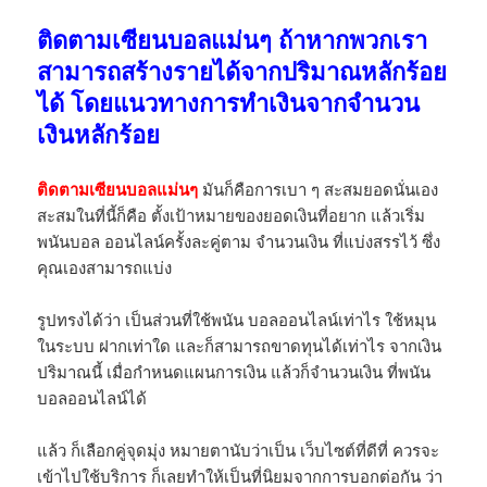
ติดตามเซียนบอลแม่นๆ ถ้าหากพวกเรา
สามารถสร้างรายได้จากปริมาณหลักร้อย
ได้ โดยแนวทางการทำเงินจากจำนวน
เงินหลักร้อย
ติดตามเซียนบอลแม่นๆ
มันก็คือการเบา ๆ สะสมยอดนั่นเอง
สะสมในที่นี้ก็คือ ตั้งเป้าหมายของยอดเงินที่อยาก แล้วเริ่ม
พนันบอล ออนไลน์ครั้งละคู่ตาม จำนวนเงิน ที่แบ่งสรรไว้ ซึ่ง
คุณเองสามารถแบ่ง
รูปทรงได้ว่า เป็นส่วนที่ใช้พนัน บอลออนไลน์เท่าไร ใช้หมุน
ในระบบ ฝากเท่าใด และก็สามารถขาดทุนได้เท่าไร จากเงิน
ปริมาณนี้ เมื่อกำหนดแผนการเงิน แล้วก็จำนวนเงิน ที่พนัน
บอลออนไลน์ได้
แล้ว ก็เลือกคู่จุดมุ่ง หมายตานับว่าเป็น เว็บไซต์ที่ดีที่ ควรจะ
เข้าไปใช้บริการ ก็เลยทำให้เป็นที่นิยมจากการบอกต่อกัน ว่า