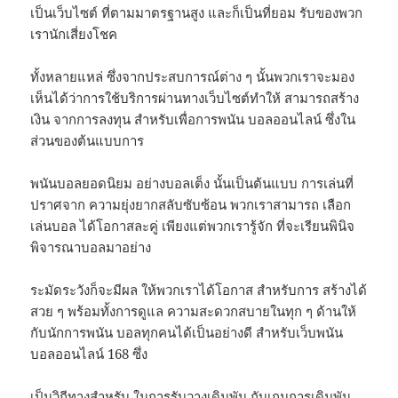
เป็นเว็บไซต์ ที่ตามมาตรฐานสูง และก็เป็นที่ยอม รับของพวก
เรานักเสี่ยงโชค
ทั้งหลายแหล่ ซึ่งจากประสบการณ์ต่าง ๆ นั้นพวกเราจะมอง
เห็นได้ว่าการใช้บริการผ่านทางเว็บไซต์ทำให้ สามารถสร้าง
เงิน จากการลงทุน สำหรับเพื่อการพนัน บอลออนไลน์ ซึ่งใน
ส่วนของต้นแบบการ
พนันบอลยอดนิยม อย่างบอลเต็ง นั้นเป็นต้นแบบ การเล่นที่
ปราศจาก ความยุ่งยากสลับซับซ้อน พวกเราสามารถ เลือก
เล่นบอล ได้โอกาสละคู่ เพียงแต่พวกเรารู้จัก ที่จะเรียนพินิจ
พิจารณาบอลมาอย่าง
ระมัดระวังก็จะมีผล ให้พวกเราได้โอกาส สำหรับการ สร้างได้
สวย ๆ พร้อมทั้งการดูแล ความสะดวกสบายในทุก ๆ ด้านให้
กับนักการพนัน บอลทุกคนได้เป็นอย่างดี สำหรับเว็บพนัน
บอลออนไลน์ 168 ซึ่ง
เป็นวิถีทางสำหรับ ในการรับวางเดิมพัน กับเกมการเดิมพัน