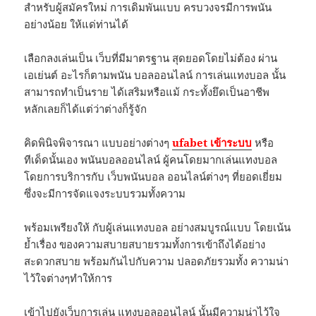
สำหรับผู้สมัครใหม่ การเดิมพันแบบ ครบวงจรมีการพนัน
อย่างน้อย ให้แด่ท่านได้
เลือกลงเล่นเป็น เว็บที่มีมาตรฐาน สุดยอดโดยไม่ต้อง ผ่าน
เอเย่นต์ อะไรก็ตามพนัน บอลออนไลน์ การเล่นแทงบอล นั้น
สามารถทำเป็นราย ได้เสริมหรือแม้ กระทั้งยึดเป็นอาชีพ
หลักเลยก็ได้แต่ว่าต่างก็รู้จัก
คิดพินิจพิจารณา แบบอย่างต่างๆ
ufabet เข้าระบบ
หรือ
ทีเด็ดนั้นเอง พนันบอลออนไลน์ ผู้คนโดยมากเล่นแทงบอล
โดยการบริการกับ เว็บพนันบอล ออนไลน์ต่างๆ ที่ยอดเยี่ยม
ซึ่งจะมีการจัดแจงระบบรวมทั้งความ
พร้อมเพรียงให้ กับผู้เล่นแทงบอล อย่างสมบูรณ์แบบ โดยเน้น
ย้ำเรื่อง ของความสบายสบายรวมทั้งการเข้าถึงได้อย่าง
สะดวกสบาย พร้อมกันไปกับความ ปลอดภัยรวมทั้ง ความน่า
ไว้ใจต่างๆทำให้การ
เข้าไปยังเว็บการเล่น แทงบอลออนไลน์ นั้นมีความน่าไว้ใจ