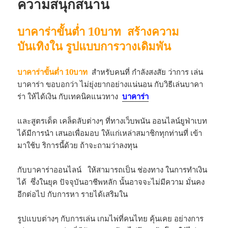
ความสนุกสนาน
บาคาร่าขั้นต่ำ 10บาท สร้างความ
บันเทิงใน รูปแบบการวางเดิมพัน
บาคาร่าขั้นต่ำ 10บาท
สำหรับคนที่ กำลังสงสัย ว่าการ เล่น
บาคาร่า ขอบอกว่า ไม่ยุ่งยากอย่างแน่นอน กับวิธีเล่นบาคา
ร่า ให้ได้เงิน กับเทคนิคแนวทาง
บาคาร่า
และสูตรเด็ด เคล็ดลับต่างๆ ที่ทางเว็บพนัน ออนไลน์ยูฟ่าเบท
ได้มีการนำ เสนอเพื่อมอบ ให้แก่เหล่าสมาชิกทุกท่านที่ เข้า
มาใช้บ ริการนี้ด้วย ถ้าจะถามว่าลงทุน
กับบาคาร่าออนไลน์ ให้สามารถเป็น ช่องทาง ในการทำเงิน
ได้ ซึ่งในยุค ปัจจุบันอาชีพหลัก นั้นอาจจะไม่มีความ มั่นคง
อีกต่อไป กับการหา รายได้เสริมใน
รูปแบบต่างๆ กับการเล่น เกมไพ่ที่คนไทย คุ้นเคย อย่างการ