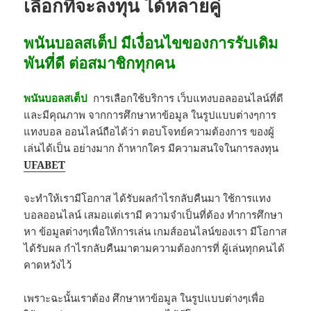
เลือกที่จะลงทุน ได้หลายคู่
พนันบอลสเต็ป มีเงื่อนไขของการรับเดิม
พันที่ดี ต่อสมาชิกทุกคน
พนันบอลสเต็ป
การเลือกใช้บริการ เว็บแทงบอลออนไลน์ที่ดี
และมีคุณภาพ จากการศึกษาหาข้อมูล ในรูปแบบต่างๆการ
แทงบอล ออนไลน์ถือได้ว่า ตอบโจทย์ความต้องการ ของผู้
เล่นได้เป็น อย่างมาก ถ้าหากใคร มีความสนใจในการลงทุน
UFABET
จะทำให้เรามีโอกาส ได้รับผลกำไรกลับคืนมา ใช้การแทง
บอลออนไลน์ เสมอแต่เรามี ความจำเป็นที่ต้อง ทำการศึกษา
หา ข้อมูลต่างๆเพื่อให้การเล่น เกมส์ออนไลน์ของเรา มีโอกาส
ได้รับผล กำไรกลับคืนมาตามความต้องการที่ ผู้เล่นทุกคนได้
คาดหวังไว้
เพราะฉะนั้นเราต้อง ศึกษาหาข้อมูล ในรูปแบบต่างๆเพื่อ