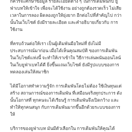
ก็ควรจะศึกษาข้อมูล รายละเอียดต่าง ๆ ในการเดิมพันกับ ยู
ฟ่าเบทให้เข้าใจ เพื่อจะได้ใช้งาน อย่างถูกต้องรวดเร็ว ไม่เสีย
เวลาในการลอง ผิดลองถูกให้ยุ่งยาก อีกต่อไปที่สำคัญไป กว่า
นั้นในเว็บไซต์ ยังมีรายละเอียด และคำอธิบายเกี่ยวกับ การ
ใช้งาน
ที่ครบถ้วนต่อให้เรา เป็นผู้เดิมพันมือใหม่ที่ ยังไม่มี
ประสบการณ์มาก่อน เมื่อได้เห็นคุณสมบัติ ของการเดิมพัน
ในเว็บไซต์แห่งนี้ จะทำให้เราเข้าใจ วิธีการเล่นพนันออนไลน์
ในเว็บยูฟ่าเบทได้ดี ยิ่งขึ้นแถมเว็บไซต์ ยังมีรูปแบบของการ
ทดลองเล่นให้สมาชิก
ได้มีโอกาสทำความรู้จัก การเดิมพันโดยไม่ต้อง ใช้เงินทุนแต่
สร้าง สถานการณ์ของการเดิมพัน ที่เสมือนจริงทุกประการ ดัง
นั้นโอกาสที่ ทุกคนจะได้เรียนรู้ การเดิมพันจึงเปิดกว้าง และ
ทำให้ทุกคนสนุก กับการเดิมพันมากขึ้นอีกด้วยระบบของการ
ให้
บริการของยูฟ่าเบท มันมีตัวเลือกใน การเดิมพันให้คุณได้