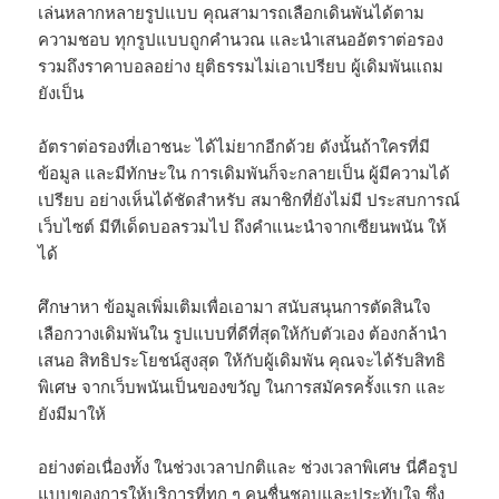
เล่นหลากหลายรูปแบบ คุณสามารถเลือกเดินพันได้ตาม
ความชอบ ทุกรูปแบบถูกคำนวณ และนำเสนออัตราต่อรอง
รวมถึงราคาบอลอย่าง ยุติธรรมไม่เอาเปรียบ ผู้เดิมพันแถม
ยังเป็น
อัตราต่อรองที่เอาชนะ ได้ไม่ยากอีกด้วย ดังนั้นถ้าใครที่มี
ข้อมูล และมีทักษะใน การเดิมพันก็จะกลายเป็น ผู้มีความได้
เปรียบ อย่างเห็นได้ชัดสำหรับ สมาชิกที่ยังไม่มี ประสบการณ์
เว็บไซต์ มีทีเด็ดบอลรวมไป ถึงคำแนะนำจากเซียนพนัน ให้
ได้
ศึกษาหา ข้อมูลเพิ่มเติมเพื่อเอามา สนับสนุนการตัดสินใจ
เลือกวางเดิมพันใน รูปแบบที่ดีที่สุดให้กับตัวเอง ต้องกล้านำ
เสนอ สิทธิประโยชน์สูงสุด ให้กับผู้เดิมพัน คุณจะได้รับสิทธิ
พิเศษ จากเว็บพนันเป็นของขวัญ ในการสมัครครั้งแรก และ
ยังมีมาให้
อย่างต่อเนื่องทั้ง ในช่วงเวลาปกติและ ช่วงเวลาพิเศษ นี่คือรูป
แบบของการให้บริการที่ทุก ๆ คนชื่นชอบและประทับใจ ซึ่ง