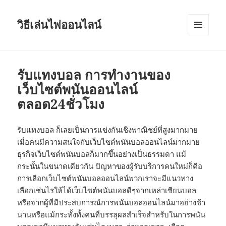
วิธีเล่นไพ่ออนไลน์
เมนู
และวิด
เจ็ต
รับแทงบอล การทำงานของ
เว็บไซต์พนันออนไลน์
ตลอด24ชั่วโมง
รับแทงบอล ก็เลยเป็นการแข่งกันเชิงพาณิชย์ที่สูงมากมาย
เมื่อคนมีความสนใจกับเว็บไซต์พนันบอลออนไลน์มากมาย
ธุรกิจเว็บไซต์พนันบอลก็มากขึ้นอย่างเป็นธรรมดา แม้
กระนั้นในขนาดเดียวกัน ปัญหาของผู้รับบริการคนใหม่ก็คือ
การเลือกเว็บไซต์พนันบอลออนไลน์พวกเราจะมีแนวทาง
เลือกเช่นไรให้ได้เว็บไซต์พนันบอลดีๆจากเหล่าเซียนบอล
หรือจากผู้ที่มีประสบการณ์การพนันบอลออนไลน์มาอย่างช้า
นานหรือแม้กระทั้งทั้งคนที่บรรลุผลสำเร็จสำหรับในการพนัน