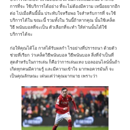
การที่จะ ใช้บริการได้อย่าง ที่จะไม่ต้องมีความ เหนื่อยยากอีก
ต่อ ไปเมื่อคืนนี้นั้น ประทับใจหรือพอ ใจสำหรับการที่ จะใช้
บริการได้ใน ขณะนี้ รวมทั้งใน วันนี้ถ้าหากคุณ นั้นใช้เคล็ด
วิธี พนันบอลที่จะเป็น ตัวเลือกที่จะทำ ให้ท่านนั้นได้ใช้
บริการได้จะ
ก่อให้คุณได้โอ กาสได้รับผลกำ ไรอย่างที่ปรารถนา ด้วยตัว
ช่วยที่เรียก ว่าเคล็ดวิธีพนันบอล วิธีพนันบอล สิ่งที่จำเป็นที่
สุดสำหรับในการเล่น ก็คือว่าการเล่นแทง บอลออนไลน์นั้นถ้า
เกิดทุกคนมีความรู้ และมีความเข้าใจ มากพอควรมันก็ จะ
เป็นคุณลักษณะ เด่นแต่ว่าคุณมากมาย เพราะว่า