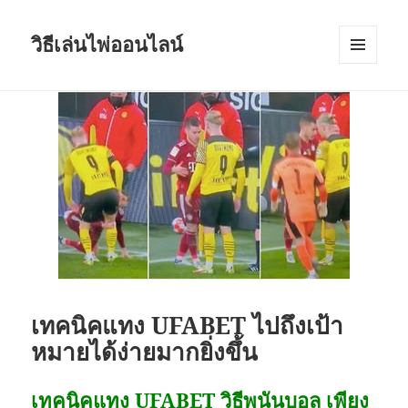
วิธีเล่นไพ่ออนไลน์
เมนู
และวิด
เจ็ต
เทคนิคแทง UFABET ไปถึงเป้า
หมายได้ง่ายมากยิ่งขึ้น
เทคนิคแทง UFABET วิธีพนันบอล เพียง