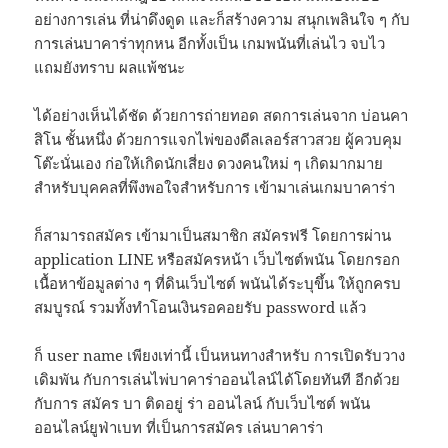
อย่างการเล่น ที่น่าดึงดูด และก็สร้างความ สนุกเพลินใจ ๆ กับ
การเล่นบาคาร่าทุกหน อีกทั้งเป็น เกมพนันที่เล่นไว จบไว
แถมยังทราบ ผลแพ้ชนะ
ได้อย่างเห็นได้ชัด ด้วยการถ่ายทอด สดการเล่นจาก บ่อนคา
สิโน ชั้นหนึ่ง ด้วยการแจกไพ่ของดีลเลอร์สาวสวย ผู้ควบคุม
โต๊ะนั่นเอง ก่อให้เกิดนักเสี่ยง ดวงคนใหม่ ๆ เกิดมากมาย
สำหรับบุคคลที่พึงพอใจสำหรับการ เข้ามาเล่นเกมบาคาร่า
ก็สามารถสมัคร เข้ามาเป็นสมาชิก สมัครฟรี โดยการผ่าน
application LINE หรือสมัครหน้า เว็บไซต์พนัน โดยกรอก
เนื้อหาข้อมูลต่าง ๆ ที่ดินเว็บไซต์ พนันได้ระบุขึ้น ให้ถูกครบ
สมบูรณ์ รวมทั้งทำโอนเงินรอคอยรับ password แล้ว
ก็ user name เพียงเท่านี้ เป็นหนทางสำหรับ การเปิดรับวาง
เดิมพัน กับการเล่นไพ่บาคาร่าออนไลน์ได้โดยทันที อีกด้วย
กับการ สมัคร บา ติดอยู่ ร่า ออนไลน์ กับเว็บไซต์ พนัน
ออนไลน์ยูฟ่าเบท ที่เป็นการสมัคร เล่นบาคาร่า