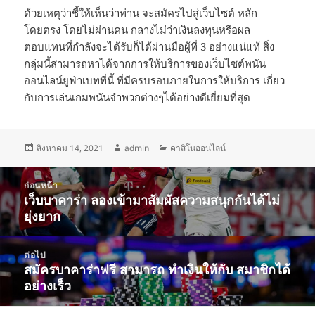
ด้วยเหตุว่าชี้ให้เห็นว่าท่าน จะสมัครไปสู่เว็บไซต์ หลัก
โดยตรง โดยไม่ผ่านคน กลางไม่ว่าเงินลงทุนหรือผล
ตอบแทนที่กำลังจะได้รับก็ได้ผ่านมือผู้ที่ 3 อย่างแน่แท้ สิ่ง
กลุ่มนี้สามารถหาได้จากการให้บริการของเว็บไซต์พนัน
ออนไลน์ยูฟ่าเบทที่นี้ ที่มีครบรอบภายในการให้บริการ เกี่ยว
กับการเล่นเกมพนันจำพวกต่างๆได้อย่างดีเยี่ยมที่สุด
เขียน
ผู้
หมวด
สิงหาคม 14, 2021
admin
คาสิโนออนไลน์
เมื่อ
เขียน
หมู่
เมนู
ก่อนหน้า
นำทาง
เว็บบาคาร่า ลองเข้ามาสัมผัสความสนุกกันได้ไม่
เรื่อง
เรื่อง
ยุ่งยาก
ก่อน
หน้า:
ต่อไป
สมัครบาคาร่าฟรี สามารถ ทำเงินให้กับ สมาชิกได้
เรื่อง
อย่างเร็ว
ต่อ
ไป: