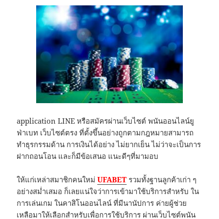
application LINE หรือสมัครผ่านเว็บไซต์ พนันออนไลน์ยู
ฟ่าเบท เว็บไซต์ตรง ที่ตั้งขึ้นอย่างถูกตามกฎหมายสามารถ
ทำธุรกรรมด้าน การเงินได้อย่าง ไม่ยากเย็น ไม่ว่าจะเป็นการ
ฝากถอนโอน และก็มีข้อเสนอ แนะดีๆที่มามอบ
ให้แก่เหล่าสมาชิกคนใหม่
UFABET
รวมทั้งฐานลูกค้าเก่า ๆ
อย่างสม่ำเสมอ ก็เลยแน่ใจว่าการเข้ามาใช้บริการสำหรับ ใน
การเล่นเกม ในคาสิโนออนไลน์ ที่มีนานัปการ ค่ายผู้ช่วย
เหลือมาให้เลือกสำหรับเพื่อการใช้บริการ ผ่านเว็บไซต์พนัน