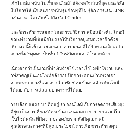
เข้าไปเล่น พนัน ในเว็บออนไลน์ได้ยังพอใจเป็นที่สุด และก็ยัง
มีบริการให้ นักเล่นการพนันรุ่นก่อนๆที่ไม่ รู้จัก การเล่น LINE
ก็สามารถ โทรศัพท์ไปยัง Call Center
และก็กระทำการสมัคร โดยกรรมวิธีการเสมือนข้างต้น โดยมี
คณะทำงานที่เป็นมือโปรรอให้บริการอยู่เสมอเวลาอีกด้วย
เพียงแต่นี้ก็เข้ามาเล่นเกมบาคาร่าเกม ที่ได้รับความนิยมเป็น
อย่างยิ่งสะดุดตาเป็นชั้น 1 ในชนิดเกมคาสิโนเลยด้วย
เนื่องจากว่าเป็นเกมที่ทำเงินง่ายใช้เวลาเร็วไวเข้าใจง่าย และ
ก็ที่สำคัญเป็นเกมไพ่ที่คล้ายกับป๊อกกระดอนบ้านพวกเรา
หากทราบอย่างงี้และจากนั้นก็ชักชวนเข้ามาสมัครกับเว็บนี้
ได้เลย กับการเล่นเกมบาคาร่านี้ได้เลย
การเลือก สมัคร บา ติดอยู่ ร่า ออนไลน์ กับการลดการเสี่ยงสูง
ที่สุด เป็นการเลือกสมัครเข้ามาเล่นเกมบาคาร่าออนไลน์ใน
เว็บไซต์พนัน ที่มีความปลอดภัยรวมทั้งมีคุณภาพมี
คุณลักษณะต่างๆที่มีคุณประโยชน์ การเลือกกระทำลงทุน