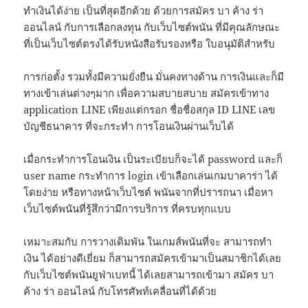
ทำเงินได้ง่าย เป็นที่สุดอีกด้วย ด้วยการสมัคร บา ค้าง ร่า
ออนไลน์ กับการเลือกลงทุน กับเว็บไซต์พนัน ที่มีคุณลักษณะ
ที่เป็นเว็บไซต์ตรงได้รับหนังสือรับรองหรือ ใบอนุมัติสำหรับ
การก่อตั้ง รวมทั้งมีความยั่งยืน มั่นคงทางด้าน การเงินและก็มี
ทางเข้าเล่นต่างๆมาก เพื่อความสบายสบาย สมัครเข้าทาง
application LINE เพียงแต่กรอก ชื่อชื่อสกุล ID LINE เลข
บัญชีธนาคาร ที่จะกระทำ การโอนเงินผ่านเว็บได้
เมื่อกระทำการโอนเงิน เป็นระเบียบก็จะได้ password และก็
user name กระทำการ login เข้าเลือกเล่นเกมบาคาร่า ได้
โดยง่าย หรือทางหน้าเว็บไซต์ พนันจากที่ปรารถนา เมื่อหา
เว็บไซต์พนันที่รู้สึกว่ามีการบริการ ที่ครบทุกแบบ
เหมาะสมกับ การวางเดิมพัน ในเกมส์พนันที่จะ สามารถทำ
เงิน ได้อย่างดีเยี่ยม ก็สามารถสมัครเข้ามาเป็นสมาชิกได้เลย
กับเว็บไซต์พนันยูฟ่าเบทนี้ ได้เลยสามารถเข้ามา สมัคร บา
ค้าง ร่า ออนไลน์ กับโทรศัพท์เคลื่อนที่ได้ด้วย