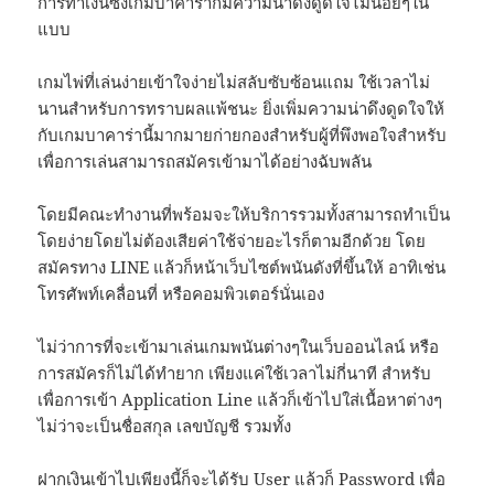
การทำเงินซึ่งเกมบาคาร่าก็มีความน่าดึงดูดใจไม่น้อยๆใน
แบบ
เกมไพ่ที่เล่นง่ายเข้าใจง่ายไม่สลับซับซ้อนแถม ใช้เวลาไม่
นานสำหรับการทราบผลแพ้ชนะ ยิ่งเพิ่มความน่าดึงดูดใจให้
กับเกมบาคาร่านี้มากมายก่ายกองสำหรับผู้ที่พึงพอใจสำหรับ
เพื่อการเล่นสามารถสมัครเข้ามาได้อย่างฉับพลัน
โดยมีคณะทำงานที่พร้อมจะให้บริการรวมทั้งสามารถทำเป็น
โดยง่ายโดยไม่ต้องเสียค่าใช้จ่ายอะไรก็ตามอีกด้วย โดย
สมัครทาง LINE แล้วก็หน้าเว็บไซต์พนันดังที่ขึ้นให้ อาทิเช่น
โทรศัพท์เคลื่อนที่ หรือคอมพิวเตอร์นั่นเอง
ไม่ว่าการที่จะเข้ามาเล่นเกมพนันต่างๆในเว็บออนไลน์ หรือ
การสมัครก็ไม่ได้ทำยาก เพียงแค่ใช้เวลาไม่กี่นาที สำหรับ
เพื่อการเข้า Application Line แล้วก็เข้าไปใส่เนื้อหาต่างๆ
ไม่ว่าจะเป็นชื่อสกุล เลขบัญชี รวมทั้ง
ฝากเงินเข้าไปเพียงนี้ก็จะได้รับ User แล้วก็ Password เพื่อ