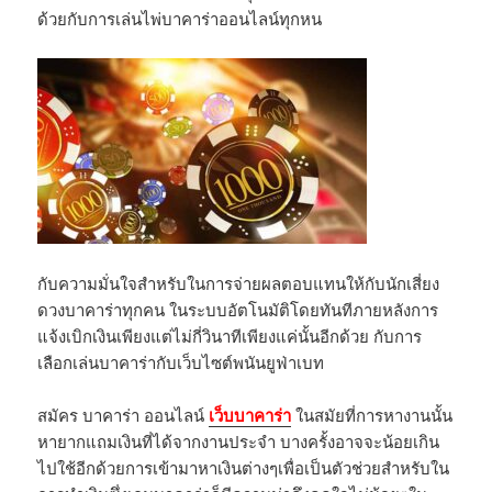
ด้วยกับการเล่นไพ่บาคาร่าออนไลน์ทุกหน
กับความมั่นใจสำหรับในการจ่ายผลตอบแทนให้กับนักเสี่ยง
ดวงบาคาร่าทุกคน ในระบบอัตโนมัติโดยทันทีภายหลังการ
แจ้งเบิกเงินเพียงแต่ไม่กี่วินาทีเพียงแค่นั้นอีกด้วย กับการ
เลือกเล่นบาคาร่ากับเว็บไซต์พนันยูฟ่าเบท
สมัคร บาคาร่า ออนไลน์
เว็บบาคาร่า
ในสมัยที่การหางานนั้น
หายากแถมเงินที่ได้จากงานประจำ บางครั้งอาจจะน้อยเกิน
ไปใช้อีกด้วยการเข้ามาหาเงินต่างๆเพื่อเป็นตัวช่วยสำหรับใน