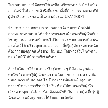
ในทุกแบบอย่างที่คือการใช้เครดิต ฟรีจากทางเว็บไซต์พนัน
ออนไลน์นี้ได้ อย่างแท้จริงที่ตรงต่อสิ่งที่ต้องการของทางกรุ๊ป
ผู้นัก เสี่ยงดวงทุกคน เป็นอย่างยิ่งรวม
UFA168BET
ทั้งยังสามา รถเจอกับแหล่ง เกมการเดิมพันออนไลน์ที่มี
ความมากมายแบบ ได้อย่างครบวงจร เพื่อทางกรุ๊ปผู้นักเสี่ยง
โชคทุกคนสามารถเบิกบานไปกับการลง ทุนเกมการเดิม พัน
ออนไลน์ได้ ฟรีในทุกแบบ อย่างจากที่กรุ๊ปผู้นัก เล่นการพนัน
ต้องการของทุกคนได้อย่าง เต็มเปี่ยมโดยทาง เว็บไซต์พนัน
ออน ไลน์นี้ได้มีการพรีเซ็นท์ทาง
สำหรับในการใช้แนวทางหรือสูตรต่าง ๆ ที่มีความถูกต้อง
แน่ใจเพื่อทางกรุ๊ปผู้ นักเล่นการพนันทุกคน สามารถวางเดิม
พันเกมการ เดิมพันออนไลน์ได้อย่าง เที่ยงตรงในทุกแบบ
อย่าง ซึ่งสามารถสร้างกำ ไรเงินเดือนให้กับทางกรุ๊ปผู้ นัก
เสี่ยงดวง ทุกคนได้อย่างไม่ ต้องสงสัยที่เป็น ความคุ้ม ที่กรุ๊ปผู้
นักเล่นการพนันทุกคนจะได้รับอย่างแท้จริง