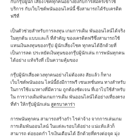
กับกรุ๊ปผู้นัก เสี่ยงโชคทุกคนอย่างยิ่งกับการสมัครเข้าใช้
บริการ กับเว็บไซต์พนันออนไลน์นี้ ซึ่งสามารถได้รับเครดิต
ฟรีที่
เป็นตัวช่วยสำหรับการลงทุน เกมการเดิม พันออนไลน์ได้จริง
ในทุกต้น แบบและก็ ที่สำคัญ ของเครดิตฟรีซึ่งสามารถใช้
แทนเงินลงทุนของกรุ๊ป ผู้นักเสี่ยงโชค ทุกคนได้อีกด้วยที่
เป็นการลด ประหยัดเงินทุนของกรุ๊ปผู้นักเล่น การพนันทุกคน
ได้อย่าง แท้จริงที่ เป็นความคุ้มของ
กรุ๊ปผู้นักเสี่ยงดวงทุกคนอย่างไม่ต้องสง สัยแล้ว ก็ทาง
เว็บไซต์พนันออน ไลน์นี้ยังมีการพรี เซนเทชั่นหน ทางสำหรับ
ในการใช้แนวทางที่มีความ ถูกต้องชัดเจน ที่เอาไปใช้สำหรับ
ใน การวางเดิมพันเกมการเดิม พันออนไลน์ได้อย่างเที่ยงตรง
ที่ทำ ให้กรุ๊ปผู้นักเล่น
สูตรบาคาร่า
การพนันทุกคน สามารถสร้างกำ ไรค่าจ้าง จากการเล่นเกม
การเดิมพันออนไลน์ ในแต่ละรอบได้อย่าง แน่แท้แล้วก็
สามารถ ต่อยอดกำ ไรเงินเดือนได้ อีกด้วยที่ตรงต่อจุด มุ่ง