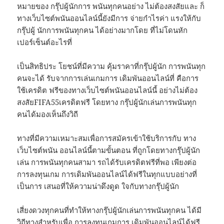
หมายของ กรุ๊ปผู้นักการ พนันทุกคนอย่าง ไม่ต้องสงสัยและ ก็
ทางเว็บไซต์พนันออนไลน์นี้ยังมีการ จ่ายกำไรค่า แรงให้กับ
กรุ๊ปผู้ นักการพนันทุกคน ได้อย่างมากโดย ที่ไม่โดนหัก
เปอร์เซ็นต์อะไรที่
เป็นสิทธิประ โยชน์ที่มีความ คุ้มราคาที่กรุ๊ปผู้นัก การพนันทุก
คนจะได้ รับจากการเล่นเกมการ เดิมพันออนไลน์ที่ คือการ
ใช้เครดิต ฟรีของทางเว็บไซต์พนันออนไลน์นี้ อย่างไม่ต้อง
สงสัยFIFA55เครดิตฟรี โดยทาง กรุ๊ปผู้นักเล่นการพนันทุก
คนได้มองเห็นถึงวิถี
ทางที่มีความเหมาะสมเพื่อการสมัครเข้าใช้บริการกับ ทาง
เว็บไซต์พนัน ออนไลน์นี้ตามขั้นตอน ที่ถูกโดยทางกรุ๊ปผู้นัก
เล่น การพนันทุกคนสามา รถได้รับเครดิตฟรีที่พอ เพียงต่อ
การลงทุนเกม การเดิมพันออนไลน์ได้ฟรีในทุกแบบอย่างที่
เป็นการ เสนอที่ให้ความน่าดึงดูด ใจกับทางกรุ๊ปผู้นัก
เสี่ยงดวงทุกคนที่ทำให้ทางกรุ๊ปผู้นักเล่นการพนันทุกคน ได้มี
วิถีทางสำหรับเพื่อ การลงทุนเกมการ เดิมพันออนไลน์ได้ฟรี