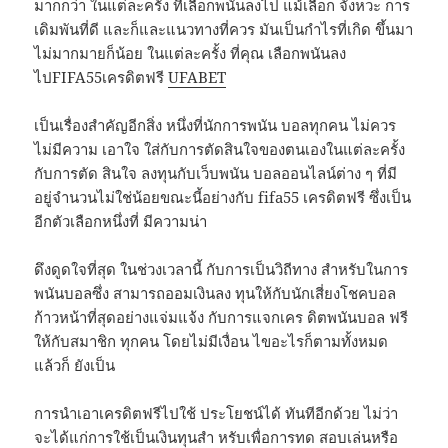
มากกว่า ในแต่ละครั้ง ที่เลือกพนันลงไป แม้เลือก จังหวะ การ
เดิมพันที่ดี และก็และแนวทางที่ควร มันเป็นกำไรที่เกิด ขึ้นมา
ไม่มากมายก็น้อย ในแต่ละครั้ง ที่คุณ เลือกพนันลง
ไปFIFA55เครดิตฟรี
UFABET
เป็นเรื่องสำคัญอีกสิ่ง หนึ่งที่นักการพนัน บอลทุกคน ไม่ควร
ไม่มีความ เอาใจ ใส่กับการตัดสินใจของตนเองในแต่ละครั้ง
กับการตัด สินใจ ลงทุนกับเว็บพนัน บอลออนไลน์ต่าง ๆ ที่มี
อยู่จำนวนไม่ใช่น้อยขณะนี้อย่างกับ fifa55 เครดิตฟรี ซึ่งเป็น
อีกตัวเลือกหนึ่งที่ มีความน่า
ดึงดูดใจที่สุด ในช่วงเวลานี้ กับการเป็นวิถีทาง สำหรับในการ
พนันบอลซึ่ง สามารถออมเงินลง ทุนให้กับนักเสี่ยงโชคบอล
ก้าวหน้าที่สุดอย่างแจ่มแจ้ง กับการแจกเคร ดิตพนันบอล ฟรี
ให้กับสมาชิก ทุกคน โดยไม่มีเงื่อน ไขอะไรก็ตามทั้งหมด
แล้วก็ ยังเป็น
การนำเอาเครดิตฟรีไปใช้ ประโยชน์ได้ ทันทีอีกด้วย ไม่ว่า
จะได้แก่การใช้เป็นเงินทุนสำ หรับเพื่อการทด สอบเล่นหรือ