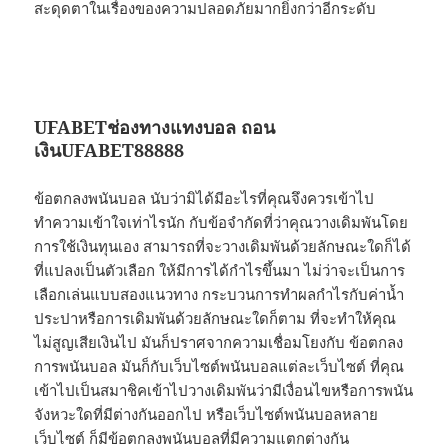
สะดุดตาในเรื่องของความปลอดภัยมากยิ่งกว่าอีกระดับ
UFABETช่องทางแทงบอล ถอน
เงินUFABET88888
ข้อตกลงพนันบอล นับว่ามิได้มีอะไรที่คุณจึงควรเข้าไป
ทำความเข้าใจเท่าไรนัก กับข้อจำกัดที่ว่าคุณวางเดิมพันโดย
การใช้เงินทุนเอง สามารถที่จะวางเดิมพันด้วยลักษณะใดก็ได้
ที่แปลงเป็นตัวเลือก ให้มีการได้กำไรขึ้นมา ไม่ว่าจะเป็นการ
เลือกเล่นแบบสองแนวทาง กระบวนการทำผลกำไรกับค่าน้ำ
ประปาหรือการเดิมพันด้วยลักษณะใดก็ตาม ที่จะทำให้คุณ
ไม่สูญเสียเงินไป มันก็ปราศจากความเชื่อมโยงกับ ข้อตกลง
การพนันบอล มันก็กับเว็บไซต์พนันบอลแต่ละเว็บไซต์ ที่คุณ
เข้าไปเป็นสมาชิคเข้าไปวางเดิมพันว่ามีเงื่อนไขหรือการพนัน
จังหวะใดที่มีต่างกันออกไป หรือเว็บไซต์พนันบอลหลาย
เว็บไซต์ ก็มีข้อตกลงพนันบอลที่มีความแตกต่างกัน