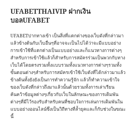
UFABETTHAIVIP ฝากเงิน
บอลUFABET
UFABETปากทางเข้า เป็นสิ่งที่แตกต่างของเว็บดังที่กล่าวมา
แล้วข้างต้นกับเว็บอื่นๆที่อาจจะเป็นไปได้ว่าจะมีแบบอย่าง
การเข้าใช้ที่แตกต่างเป็นแบบอย่างและก็แนวทางการต่างๆ
สำหรับการเข้าใช้แล้วก็สำหรับการสมัครร่วมเป็นพวกกับทาง
เว็บได้โดยตรงรวมทั้งแบบรวมทั้งแนวทางการต่างๆรวมทั้ง
ขั้นตอนต่างๆสำหรับการสมัครเข้าใช้เว็บดังที่ได้กล่าวมาแล้ว
ข้างต้นทั้งยังยังเป็นการทำความรู้จัก แล้วก็ทำความเข้าใจ
ของเว็บดังที่กล่าวถึงมาแล้วนั้นด้วยรวมทั้งการเล่าเรียน
ค้นคว้าข้อมูลต่างๆเกี่ยวกับเว็บในลักษณะของการเดิมพัน
ต่างๆที่มีไว้รองรับสำหรับคนที่ชอบใจการเล่นการเดิมพันใน
แบบอย่างออนไลน์ซึ่งเป็นวิถีทางที่ล้ำยุคและก็กับช่วงในขณะ
นี้