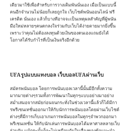
เดียวมาใช้เพื่อสำหรับการวางเดิมพันนั่นเอง เมื่อเป็นแบบนี้
คนอีกจำนวนไม่น้อยก็เลยถูกใจ เว็บไซต์พนันออนไลน์ ฟรี
เครดิต นั่นเอง แล้วก็บางทีอาจจะเป็นเหตุผลสำคัญที่ผู้พนัน
มือใหม่หลายๆคนตกลงใจร่วมกับเว็บได้ง่ายดายมากยิ่งขึ้น
เพราะว่าคุณไม่ต้องลงทุนด้วยเงินของตนเองแถมยังได้
โอกาสได้รับกำไรที่เป็นเงินจริงอีกด้วย
UFAรูปแบบแทงบอล เว็บบอลUFAผ่านเว็บ
สมัครพนันบอล โดยการพนันบอลเวลานี้นั้นมีอีกทั้งความ
มากมายต่างๆรวมทั้งการพัฒนาในทุกๆแบบอย่างมาอย่าง
สม่ำเสมอจากสมัยก่อนจนกระทั่งในช่วงเวลานี้แล้วก็ได้มีกา
รพรีเซนเทชั่นออกมาให้กับนักการพนันบอลโดยผ่านเว็บไซต์
ต่างๆที่มีการเก็บเอาเกมการพนันบอลในทุกๆจำพวกออกมา
พรีเซนเทชั่น ให้กับนักเล่นการพนันบอลได้มหาศาลหลายเว็บ
ร่วมกัน แม้กระนั้นก็จะไม่เหมือนกันในเรื่องของข้อแนะนำ