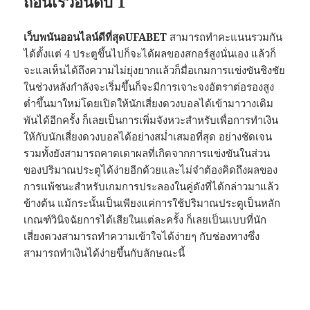
ถอนเร็วอันดับ 1
เว็บพนันออนไลน์ดีที่สุดUFABET
สามารถทำคะแนนรวมกัน
ได้ตั้งแต่ 4 ประตูขึ้นไปก็จะได้ผลของสกอร์สูงนั่นเอง แล้วก็
จะแลเห็นได้ถึงความไม่ยุ่งยากแล้วก็มื่อเกมการแข่งขันชิงชัย
ในช่วงหลังกำลังจะเริ่มขึ้นก็จะมีการเจาะจงอัตราต่อรองสูง
ต่ำขึ้นมาใหม่โดยเปิดให้นักเสี่ยงดวงบอลได้เข้ามาวางเดิม
พันได้อีกครั้ง ก็เลยเป็นการเพิ่มจังหวะสำหรับเพื่อการทำเงิน
ให้กับนักเสี่ยงดวงบอลได้อย่างสม่ำเสมอที่สุด อย่างชัดเจน
รวมทั้งยังสามารถคาดเดาผลที่เกิดจากการแข่งขันในส่วน
ของปริมาณประตูได้ง่ายอีกด้วยและไม่จำต้องคิดถึงผลของ
การแพ้ชนะสำหรับเกมการประลองในคู่ดังที่ได้กล่าวมาแล้ว
ข้างต้น แม้กระนั้นเป็นเพียงแค่การใช้ปริมาณประตูเป็นหลัก
เกณฑ์วินิจฉัยการได้เสียในแต่ละครั้ง ก็เลยเป็นแบบที่นัก
เสี่ยงดวงสามารถทำความเข้าใจได้ง่ายๆ กับช่องทางซึ่ง
สามารถทำเงินได้ง่ายขึ้นกับลักษณะนี้