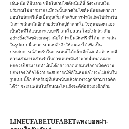
เล่นพนัน ที่มีหลายชนิดในเว็บไซต์พนันที่นี้ ถึงจะเป็นเงิน
ปริมาณไม่มากมาย แม้กระนั้นทางเว็บไซต์พนันของพวกเรา
มอบโบนัสฟรีเพื่อเป็นทุนเริ่ม สำหรับการทำเงินถัดไปสำหรับ
ในการเล่นพนันอีกด้วยส่วนใหญ่ถ้าหากไม่ใช่ทุนของตนเอง
เป็นเงินที่ได้แบบมาแบบฟรี เล่นไปแลน โดยไม่กลัว เสีย
อย่างยิ่งจริงๆด้วยเหตุว่านับได้ว่าเป็นเงินฟรี ที่ได้มาการเล่น
ในรูปแบบนี้ สามารถมอบสิ่งดีๆให้ตนเองได้เพื่อเป็น
ประสบการณ์สำหรับในการเล่นก็ได้กล้าเสียไม่กลัว ถ้าหากมี
ความสามารถสำหรับในการเล่นพนันจำพวกนั้นพอเหมาะ
พอควรก็สามารถทำเงินได้อย่างยอดเยี่ยมหรือกำเนิดความ
บกพร่อง ก็ถือได้ว่าประสบการณ์ที่ดีในหนต่อไปจะไม่เล่นใน
รูปแบบนี้อีก สำหรับผู้ที่เล่นพนันแล้วจับทางถูกก็สามารถคิด
ได้ว่า จะเล่นพนันในลักษณะไหนถึงจะดีต่อตัวเองอีกด้วย
LINEUFABETUFABETแทงบอลฝา-