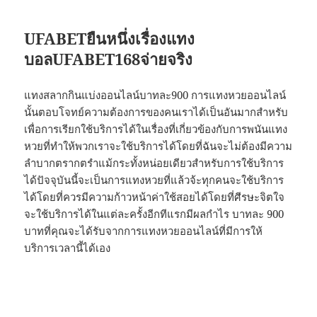
UFABETยืนหนึ่งเรื่องแทง
บอลUFABET168จ่ายจริง
แทง​สลากกินแบ่ง​ออนไลน์​บาท​ละ​900​ การแทงหวยออนไลน์
นั้นตอบโจทย์ความต้องการของคนเราได้เป็นอันมากสำหรับ
เพื่อการเรียกใช้บริการได้ในเรื่องที่เกี่ยวข้องกับการพนันแทง
หวยที่ทำให้พวกเราจะใช้บริการได้โดยที่ฉันจะไม่ต้องมีความ
ลำบากตรากตรำแม้กระทั้งหน่อยเดียวสำหรับการใช้บริการ
ได้ปัจจุบันนี้จะเป็นการแทงหวยที่แล้วจ้ะทุกคนจะใช้บริการ
ได้โดยที่ควรมีความก้าวหน้าค่าใช้สอยได้โดยที่ศีรษะจิตใจ
จะใช้บริการได้ในแต่ละครั้งอีกทีแรกมีผลกำไร บาทละ 900
บาทที่คุณจะได้รับจากการแทงหวยออนไลน์ที่มีการให้
บริการเวลานี้ได้เอง