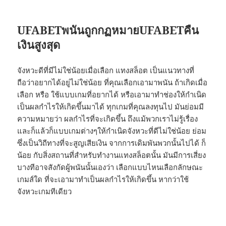
UFABETพนันถูกกฏหมายUFABETคืน
เงินสูงสุด
จังหวะดีที่มีไม่ใช่น้อยเมื่อเลือก แทงสล็อต เป็นแนวทางที่
ถือว่าอยากได้อยู่ไม่ใช่น้อย ที่คุณเลือกเอามาพนัน ถ้าเกิดเมื่อ
เลือก หรือ ใช้แบบเกมที่อยากได้ หรือเอามาทำช่องให้กำเนิด
เป็นผลกำไรให้เกิดขึ้นมาได้ ทุกเกมที่คุณลงทุนไป มันย่อมมี
ความหมายว่า ผลกำไรที่จะเกิดขึ้น ถึงแม้พวกเราไม่รู้เรื่อง
และก็แล้วก็แบบเกมต่างๆให้กำเนิดจังหวะที่ดีไม่ใช่น้อย ย่อม
ซึ่งเป็นวิถีทางที่จะสูญเสียเงิน จากการเดิมพันพวกนั้นไปได้ ก็
น้อย กับสิ่งสถานที่สำหรับทำงานแทงสล็อตนั้น มันมีการเสี่ยง
บางทีอาจสังกัดผู้พนันนั้นเองว่า เลือกแบบไหนเลือกลักษณะ
เกมส์ใด ที่จะเอามาทำเป็นผลกำไรให้เกิดขึ้น หากว่าใช้
จังหวะเกมทีเดียว