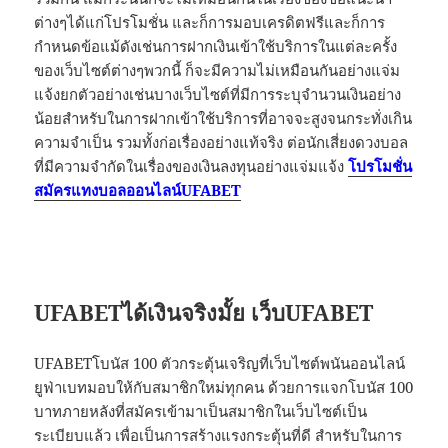
ต่างๆได้แก่โปรโมชั่น และก็การมอบเครดิตฟรีและก็การ
กำหนดข้อแม้ดังเช่นการฝากเงินเข้าใช้บริการในแต่ละครั้ง
ของเว็บไซต์ต่างๆพวกนี้ ก็จะมีความไม่เหมือนกันอย่างแจ่ม
แจ้งยกตัวอย่างเช่นบางเว็บไซต์ที่มีการระบุจำนวนเงินอย่าง
น้อยสำหรับในการฝากเข้าใช้บริการที่อาจจะสูงจนกระทั่งเกิน
ความจำเป็น รวมทั้งก่อเรื่องอย่างแท้จริง ต่อนักเสี่ยงดวงบอล
ที่มีความจำกัดในเรื่องของเงินลงทุนอย่างแจ่มแจ้ง
โปรโมชั่น
สมัครแทงบอลออนไลน์UFABET
UFABETได้เงินจริงมั้ย เว็บUFABET
UFABETโบนัส 100 ตัวกระตุ้นเจริญที่เว็บไซต์พนันออนไลน์
ยูฟ่าเบทมอบให้กับสมาชิกใหม่ทุกคน ด้วยการแจกโบนัส 100
บาทภายหลังที่สมัครเข้ามาเป็นสมาชิกในเว็บไซต์เป็น
ระเบียบแล้ว เพื่อเป็นการสร้างแรงกระตุ้นที่ดี สำหรับในการ