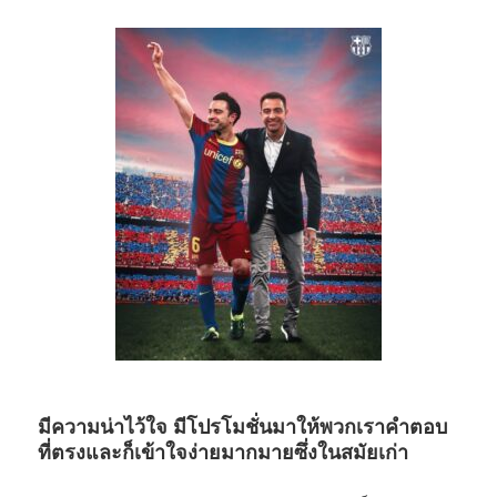
มีความน่าไว้ใจ มีโปรโมชั่นมาให้พวกเราคำตอบ
ที่ตรงและก็เข้าใจง่ายมากมายซึ่งในสมัยเก่า