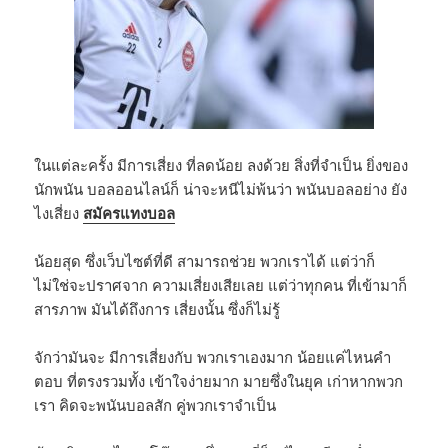
ในแต่ละครั้ง มีการเสี่ยง ที่ลดน้อย ลงด้วย สิ่งที่จำเป็น ยิ่งของ
นักพนัน บอลออนไลน์ก็ น่าจะหนีไม่พ้นว่า พนันบอลอย่าง ยัง
ไงเสี่ยง
สมัครแทงบอล
น้อยสุด ซึ่งเว็บไซต์ที่ดี สามารถช่วย พวกเราได้ แต่ว่าก็
ไม่ใช่จะปราศจาก ความเสี่ยงเสียเลย แต่ว่าทุกคน ที่เข้ามาก็
สารภาพ มันได้ถึงการ เสี่ยงนั้น ซึ่งก็ไม่รู้
จักว่ามันจะ มีการเสี่ยงกับ พวกเราเองมาก น้อยแค่ไหนคำ
ตอบ ที่ตรงรวมทั้ง เข้าใจง่ายมาก มายซึ่งในยุค เก่าหากพวก
เรา คิดจะพนันบอลสัก คู่พวกเราจำเป็น