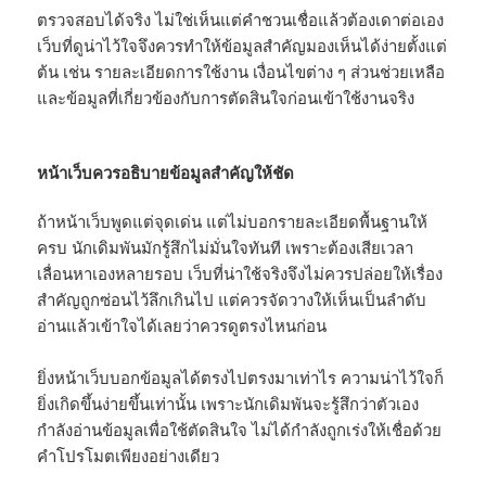
ตรวจสอบได้จริง ไม่ใช่เห็นแต่คำชวนเชื่อแล้วต้องเดาต่อเอง
เว็บที่ดูน่าไว้ใจจึงควรทำให้ข้อมูลสำคัญมองเห็นได้ง่ายตั้งแต่
ต้น เช่น รายละเอียดการใช้งาน เงื่อนไขต่าง ๆ ส่วนช่วยเหลือ
และข้อมูลที่เกี่ยวข้องกับการตัดสินใจก่อนเข้าใช้งานจริง
หน้าเว็บควรอธิบายข้อมูลสำคัญให้ชัด
ถ้าหน้าเว็บพูดแต่จุดเด่น แต่ไม่บอกรายละเอียดพื้นฐานให้
ครบ นักเดิมพันมักรู้สึกไม่มั่นใจทันที เพราะต้องเสียเวลา
เลื่อนหาเองหลายรอบ เว็บที่น่าใช้จริงจึงไม่ควรปล่อยให้เรื่อง
สำคัญถูกซ่อนไว้ลึกเกินไป แต่ควรจัดวางให้เห็นเป็นลำดับ
อ่านแล้วเข้าใจได้เลยว่าควรดูตรงไหนก่อน
ยิ่งหน้าเว็บบอกข้อมูลได้ตรงไปตรงมาเท่าไร ความน่าไว้ใจก็
ยิ่งเกิดขึ้นง่ายขึ้นเท่านั้น เพราะนักเดิมพันจะรู้สึกว่าตัวเอง
กำลังอ่านข้อมูลเพื่อใช้ตัดสินใจ ไม่ได้กำลังถูกเร่งให้เชื่อด้วย
คำโปรโมตเพียงอย่างเดียว