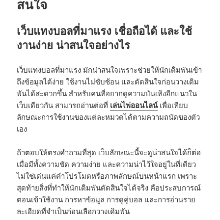
สนใจ
เว็บแทงบอลที่มาแรง เชื่อถือได้ และใช้
งานง่าย น่าสนใจอย่างไร
เว็บแทงบอลที่มาแรง มักน่าสนใจเพราะช่วยให้นักเดิมพันเข้า
ถึงข้อมูลได้ง่าย ใช้งานไม่ซับซ้อน และตัดสินใจก่อนวางเดิม
พันได้สะดวกขึ้น สำหรับคนที่อยากดูความบันเทิงอีกแนวใน
เว็บเดียวกัน สามารถอ่านต่อที่
เล่นไพ่ออนไลน์
เพื่อเทียบ
ลักษณะการใช้งานของแต่ละหมวดได้ตามความถนัดของตัว
เอง
ถ้าตอบให้ตรงคำถามที่สุด เว็บลักษณะนี้จะดูน่าสนใจได้ก็ต่อ
เมื่อมีทั้งความชัด ความง่าย และความน่าไว้ใจอยู่ในที่เดียว
ไม่ใช่เด่นแค่คำโปรโมตหรือภาพลักษณ์บนหน้าแรก เพราะ
สุดท้ายสิ่งที่ทำให้นักเดิมพันตัดสินใจได้จริง คือประสบการณ์
ตอนเข้าใช้งาน การหาข้อมูล การดูคู่บอล และการอ่านราย
ละเอียดที่จำเป็นก่อนเลือกวางเดิมพัน