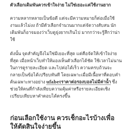
ตัวเลือกเดิมพันควรเข้าใจง่าย ไม่ใช่เยอะแต่ใช้งานยาก
ความหลากหลายเป็นข้อดี แต่จะมีความหมายก็ต่อเมื่อใช้
งานแล้วไม่งง ถ้ามีตัวเลือกจำนวนมากแต่จัดวางสับสน นัก
เดิมพันก็อาจมองว่าเว็บดูยุ่งยากเกินไป มากกว่าจะรู้สึกว่าน่า
ใช้
ดังนั้น จุดสำคัญจึงไม่ใช่มีเยอะที่สุด แต่คือจัดให้เข้าใจง่าย
ที่สุด เมื่อหน้าเว็บทำให้มองเห็นตัวเลือกได้ชัด ใช้เวลาไม่นาน
ในการดูรายละเอียด และไปต่อได้เร็ว ความครบถ้วนจะ
กลายเป็นข้อได้เปรียบทันที โดยเฉพาะเมื่อมีเนื้อหาที่ตอบคำ
ค้นเฉพาะทางอย่าง
ufabetราคาต่อรองบอลไม่มีค่าน้ำ
ซึ่ง
ช่วยให้คนที่กำลังเทียบความคุ้มค่าหรือรายละเอียดเชิง
เปรียบเทียบหาคำตอบได้ตรงขึ้น
ก่อนเลือกใช้งาน ควรเช็กอะไรบ้างเพื่อ
ให้ตัดสินใจง่ายขึ้น