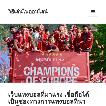
วิธีเล่นไพ่ออนไลน์
เมนู
และวิด
เจ็ต
เว็บแทงบอลที่มาแรง เชื่อถือได้
เป็นช่องทางการแทงบอลที่น่า