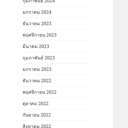
กุมภาพันธ์ 2024
มกราคม 2024
ธันวาคม 2023
พฤศจิกายน 2023
มีนาคม 2023
กุมภาพันธ์ 2023
มกราคม 2023
ธันวาคม 2022
พฤศจิกายน 2022
ตุลาคม 2022
กันยายน 2022
สิงหาคม 2022