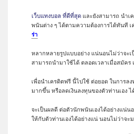
เว็บแทงบอล ที่ดีที่สุด
และยังสามารถ นำเครด
พนันต่าง ๆ ได้ตามความต้องการได้ทันที
เค
ร่า
หลากหลายรูปแบบอย่าง แน่นอนไม่ว่าจะเป
สามารถนำมาใช้ได้ ตลอดเวลาเมื่อสมัคร เข
เพื่อนำเครดิตฟรี นี้ไปใช้ ต่อยอด ในการลงทุน
มากขึ้น หรือลดเงินลงทุนของตัวท่านเอง ได้ใ
จะเป็นผลดี ต่อตัวนักพนันเองได้อย่างแน่
ให้กับตัวท่านเองได้อย่างแน่ นอนไม่ว่าจะ