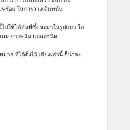
มพร้อม ในการวางเดิมพนัน
้ไปใช้ได้ทันทีซึ่ง จะมาในรูปแบบ ใด
กเกม การพนัน แต่ละชนิด
 ที่ได้ตั้งไว้ เพียงเท่านี้ ก็น่าจะ