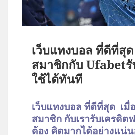
เว็บแทงบอล ที่ดีที่ส
สมาชิกกับ Ufabetรั
ใช้ได้ทันที
เว็บแทงบอล ที่ดีที่สุด เม
สมาชิก กับเรารับเครดิตฟร
ต้อง คิดมากได้อย่างแน่