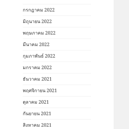
กรกฎาคม 2022
มิถุนายน 2022
พฤษภาคม 2022
มีนาคม 2022
กุมภาพันธ์ 2022
มกราคม 2022
ธันวาคม 2021
พฤศจิกายน 2021
ตุลาคม 2021
กันยายน 2021
สิงหาคม 2021