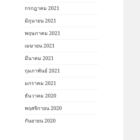
กรกฎาคม 2021
มิถุนายน 2021
พฤษภาคม 2021
เมษายน 2021
มีนาคม 2021
กุมภาพันธ์ 2021
มกราคม 2021
ธันวาคม 2020
พฤศจิกายน 2020
กันยายน 2020