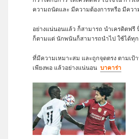
ความถนัดและ มีความต้องการหรือ มีควา
อย่างแน่นอนแล้ว ก็สามารถ นำเครดิตฟรี นี
ก็ตามแต่ นักพนันก็สามารถนำไป ใช้ได้ทุ
ที่มีความเหมาะสม และถูกจุดตรง ตามเป้าหมาย
เพียงพอ แล้วอย่างแน่นอน
บาคาร่า