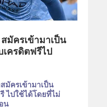
ุด สมัครเข้ามาเป็น
บเครดิตฟรีไป
ื่อสมัครเข้ามาเป็น
ี ไปใช้ได้โดยที่ไม่
นอน