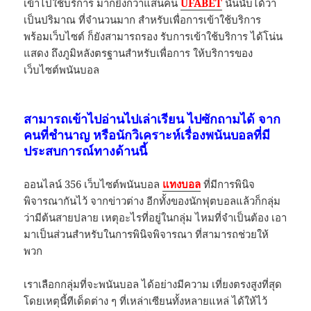
เข้าไปใช้บริการ มากยิ่งกว่าแสนคน
UFABET
นั้นนับได้ว่า
เป็นปริมาณ ที่จำนวนมาก สำหรับเพื่อการเข้าใช้บริการ
พร้อมเว็บไซต์ ก็ยังสามารถรอง รับการเข้าใช้บริการ ได้โน่น
แสดง ถึงภูมิหลังตรฐานสำหรับเพื่อการ ให้บริการของ
เว็บไซต์พนันบอล
สามารถเข้าไปอ่านไปเล่าเรียน ไปซักถามได้ จาก
คนที่ชำนาญ หรือนักวิเคราะห์เรื่องพนันบอลที่มี
ประสบการณ์ทางด้านนี้
ออนไลน์ 356 เว็บไซต์พนันบอล
แทงบอล
ที่มีการพินิจ
พิจารณากันไว้ จากข่าวต่าง อีกทั้งของนักฟุตบอลแล้วก็กลุ่ม
ว่ามีต้นสายปลาย เหตุอะไรที่อยู่ในกลุ่ม ไหมที่จำเป็นต้อง เอา
มาเป็นส่วนสำหรับในการพินิจพิจารณา ที่สามารถช่วยให้
พวก
เราเลือกกลุ่มที่จะพนันบอล ได้อย่างมีความ เที่ยงตรงสูงที่สุด
โดยเหตุนี้ทีเด็ดต่าง ๆ ที่เหล่าเซียนทั้งหลายแหล่ ได้ให้ไว้