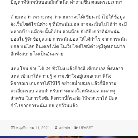
ปัญหาที่นักพนันบอลมักกำเนิด คำถามขึ้น ตลอดระยะเวลา
ด้วยเหตุว่า เพราะเหตุ ว่าพวกเราจะได้เขียน เข้าไปให้ข้อมูล
ยังเว็บไซต์ไซน์ต่าง ๆ ที่นักพนันบอล อาจจะเป็นไปได้ว่า จะมี
พลาดบ้าง แม้กระนั้นก็เป็น ส่วนน้อย ยังดียิ่งกว่าที่นักพนัน
บอลไม่รู้จักข้อมูลเลย การพนันบอล ให้ได้กำไร จากการพนัน
บอล บนโลก อินเตอร์เน็ต ในเว็บไซต์ไซน์ต่างๆมีจุดเด่นมาก
อีกทั้งสบาย ไม่เป็นอันตราย
แทง โอน จ่าย ได้ 24 ชั่วโมง แล้วก็ยังมี เซียนบอล ทั้งหลาย
แหล่ เข้ามาให้ความรู้ ความเข้าใจอยู่เสมอเวลา พินิจ
พิจารณา เกมการได้ให้ไว้ อย่างสม่ำเสมอ แล้วก็มีความ
ละเอียดรอบ คอบสำหรับการตกลงใจพนันบอล แต่ละคู่
สำหรับ ในการชิงชัย สิ่งพวกนี้ก็จะก่อ ให้พวกเราได้ มีผล
กำไรจากการพนันบอล ทุกวี่วันแล้ว
เขียน
ผู้
หมวด
พฤศจิกายน 11, 2021
admin
UFABET
เมื่อ
เขียน
หมู่