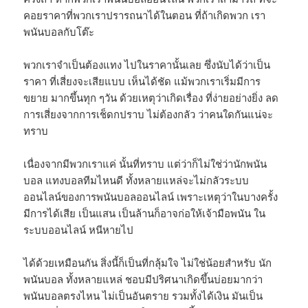
คอยราคาที่พวกเราปรารถนาได้ในตอน ที่ถ้าเกิดพวก เรา
พนันบอลกับโต๊ะ
พวกเราจำเป็นต้องแทง ไปในราคานั้นเลย ซึ่งนับได้ว่าเป็น
ราคา ที่เสี่ยงจะเสียแบบ เห็นได้ชัด แม้พวกเราเริ่มมีการ
ขยาย มากขึ้นทุก ๆวัน ด้วยเหตุว่าเกิดเรื่อง ที่ง่ายอย่างยิ่ง ลด
การเสี่ยงจากการเช็ดกปราบ ไม่ต้องกลัว ว่าคนใดกันแน่จะ
ทราบ
เนื่องจากมีพวกเราแค่ นั้นที่ทราบ แต่ว่าก็ไม่ใช่ว่านักพนัน
บอล แทงบอลทีมไหนดี ทั้งหลายแหล่จะไม่กลัวระบบ
ออนไลน์ของการพนันบอลออนไลน์ เพราะเหตุว่าในบางครั้ง
มีการได้เสีย เป็นแสน เป็นล้านก็อาจก่อให้เจ้ามือพนัน ใน
ระบบออนไลน์ หนีหายไป
ได้ด้วยเหมือนกัน สิ่งนี้ก็เป็นที่กลุ้มใจ ไม่ใช่น้อยสำหรับ นัก
พนันบอล ทั้งหลายแหล่ ชอบมีปริศนาเกิดขึ้นบ่อยมากว่า
พนันบอลตรงไหน ไม่เป็นอันตราย รวมทั้งได้เงิน มันเป็น