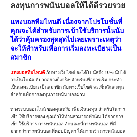
ลงทุนการพนันบอลให้ได้ดีรวยรวย
แทงบอลทีมไหนดี เนื่องจากโปรโมชั่นที่
คุณจะได้สำหรับการเข้าใช้บริการนั้นนับ
ได้ว่าคุ้มครองสุดสุดไปเลยเพราะเหตุว่า
จะให้สำหรับเพื่อการเริ่มลงทะเบียนเป็น
สมาชิก
แทงบอลทีมไหนดี
กับทางเว็บไซต์ จะได้โบนัสถึง 10% นับได้
ว่าเป็นโบนัส ที่มากอย่างยิ่งจริงๆสำหรับเพื่อการเริ่ม กระทำ
เป็นลงทะเบียน เป็นสมาชิก กับทางเว็บไซต์ จะเพิ่มเงินลงทุน
สำหรับเพื่อการลงทุนการพนัน บอลผ่าน
ทางระบบออนไลน์ ของคุณหรือ เพิ่มเงินลงทุน สำหรับในการ
เข้า ใช้บริการของ คุณทำให้ท่านสามารถทำเงิน ได้จากการ
เข้า ใช้บริการ การพนันบอล ลักษณะนี้การพนันบอล ที่ดี
มากกว่าการพนันบอลที่ตอบปัญหา ได้มากกว่า การพนันบอล