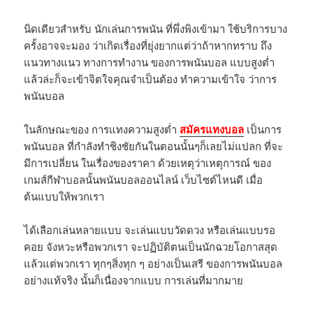
นิดเดียวสำหรับ นักเล่นการพนัน ที่พึ่งพิงเข้ามา ใช้บริการบาง
ครั้งอาจจะมอง ว่าเกิดเรื่องที่ยุ่งยากแต่ว่าถ้าหากทราบ ถึง
แนวทางแนว ทางการทำงาน ของการพนันบอล แบบสูงต่ำ
แล้วล่ะก็จะเข้าจิตใจคุณจำเป็นต้อง ทำความเข้าใจ ว่าการ
พนันบอล
ในลักษณะของ การแทงความสูงต่ำ
สมัครแทงบอล
เป็นการ
พนันบอล ที่กำลังทำชิงชัยกันในตอนนั้นๆก็เลยไม่แปลก ที่จะ
มีการเปลี่ยน ในเรื่องของราคา ด้วยเหตุว่าเหตุการณ์ ของ
เกมส์กีฬาบอลนั้นพนันบอลออนไลน์ เว็บไซต์ไหนดี เมื่อ
ต้นแบบให้พวกเรา
ได้เลือกเล่นหลายแบบ จะเล่นแบบวัดดวง หรือเล่นแบบรอ
คอย จังหวะหรือพวกเรา จะปฏิบัติตนเป็นนักฉวยโอกาสสุด
แล้วแต่พวกเรา ทุกๆสิ่งทุก ๆ อย่างเป็นเสรี ของการพนันบอล
อย่างแท้จริง นั้นก็เนื่องจากแบบ การเล่นที่มากมาย