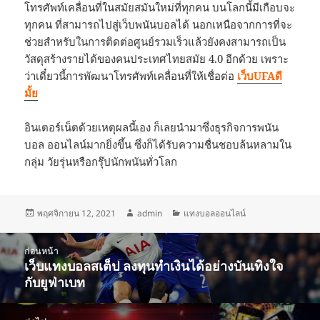
โทรศัพท์เคลื่อนที่ในสมัยสมันใหม่ที่ทุกคน บนโลกนี้มีเกือบจะ
ทุกคน ที่สามารถไปสู่เว็บพนันบอลได้ นอกเหนือจากการที่จะ
ช่วยสำหรับในการติดต่อศูนย์รวมเร็วแล้วยังคงสามารถเป็น
วัสดุสร้างรายได้ของคนประเทศไทยสมัย 4.0 อีกด้วย เพราะ
ว่าเดี๋ยวนี้การพัฒนาโทรศัพท์เคลื่อนที่ให้เชื่อต่อ
เว็บUFAดี
มั้ย
อินเตอร์เน็ตด้วยเหตุผลนี้เอง ก็เลยนำมาซึ่งธุรกิจการพนัน
บอล ออนไลน์มากยิ่งขึ้น ซึ่งก็ได้รับความชื่นชอบล้นหลามใน
กลุ่ม วัยรุ่นหรือกรุ๊ปนักพนันทั่วโลก
เขียน
ผู้
หมวด
พฤศจิกายน 12, 2021
admin
แทงบอลออนไลน์
เมื่อ
เขียน
หมู่
เมนู
ก่อนหน้า
นำทาง
เว็บแทงบอลสเต็ป ลงทุนทำเงินได้อย่างบันเทิงใจ
เรื่อง
เรื่อง
กับยูฟ่าเบท
ก่อน
หน้า: