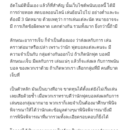
อัตโนมัตินั้นเอง แล้วก็ที่สำคัญ นั้นเว็บไซต์พนันบอลนี้ ได้มี
การถ่ายทอด สดบอลออนไลน์ เล่นย้อนไปไป อย่างต่ำและจะ
ต้องมี 3 นัดหมาย ด้วยเหตุว่า การเล่นแต่ละนัด หมายอาจจะ
มี การเกิดข้อผิดพลาด แตกต่างกัน รวมทั้งมาก ยิ่งกว่านี้ถ้ามี
ลักษณะอาการเจ็บ ก็จำเป็นต้องมอง ว่าส่งผลกับการ เล่น
คราวต่อมาหรือเปล่า เพราะว่านัก ฟุตบอลแต่ละคนจะ มี
ความจำเป็นกับ กลุ่มต่างกันออกไป ถ้าเกิดนักฟุต บอลมี
ลักษณะเจ็บ มีผลกับการ เล่นแน่ๆ แล้วก็จะส่งผล กับการพนัน
บอล ของพวกเราด้วย ถ้าเกิดพวกเรา เลือกกลุ่มที่มี คนที่บาด
เจ็บที่
เป็นตัวหลัก มันเป็นบางทีอาจ ขาดทุนได้ตั้งแต่ยังไม่เริ่มเล่น
เลยเสียด้วยซ้ำ เมื่อพวกเราทราบดีว่านักฟุตบอลส่งผลกับการ
เล่นของกลุ่มมากมาย พวกเราก็เลยจำเป็นต้องมาศึกษาพินิจ
พิจารณาให้ได้ว่านักเตะข้อมูลต่างๆมาพินิจพิจารณายิ่งมี
การพินิจพิจารณาที่มากรวมทั้งละเอียดรอบคอบก็ยิ่งได้