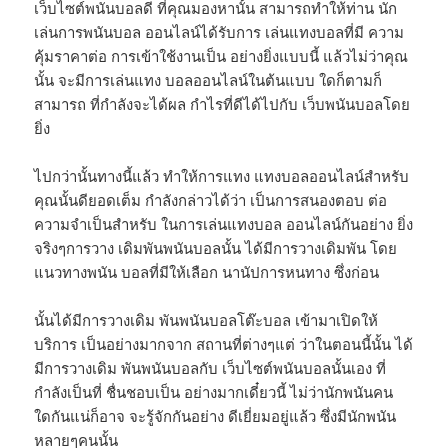
เว็บไซต์พนันบอลดี ที่คุณมองหานั้น สามารถทำให้ท่าน นัก
เล่นการพนันบอล ออนไลน์ได้รับการ เล่นแทงบอลที่มี ความ
คุ้มราคาต่อ การเข้าใช้งานเป็น อย่างยิ่งแบบนี้ แล้วไม่ว่าคุณ
นั้น จะมีการเล่นแทง บอลออนไลน์ในต้นแบบ ใดก็ตามก็
สามารถ ที่กำลังจะได้ผล กำไรที่ดีได้ไปกับ เว็บพนันบอลโดย
ยิ่ง
ไปกว่านั้นทางนี้แล้ว ทำให้การแทง แทงบอลออนไลน์สำหรับ
คุณนั้นดียอดเต็ม กำลังกล่าวได้ว่า เป็นการสนองตอบ ต่อ
ความจำเป็นสำหรับ ในการเล่นแทงบอล ออนไลน์กันอย่าง ยิ่ง
จริงๆการวาง เดิมพันพนันบอลนั้น ได้มีการวางเดิมพัน โดย
แนวทางพนัน บอลที่มีให้เลือก นานัปการหนทาง ซึ่งก่อน
นั้นได้มีการวางเดิม พันพนันบอลโต๊ะบอล เข้ามาเปิดให้
บริการ เป็นอย่างมากจาก สถานที่ต่างๆแต่ ว่าในตอนนี้นั้น ได้
มีการวางเดิม พันพนันบอลกับ เว็บไซต์พนันบอลนั้นเอง ที่
กำลังเป็นที่ ชื่นชอบเป็น อย่างมากเดี๋ยวนี้ ไม่ว่านักพนันคน
ใดกันแน่ก็อาจ จะรู้จักกันอย่าง ดีเยี่ยมอยู่แล้ว ซึ่งมีนักพนัน
หลายๆคนนั้น