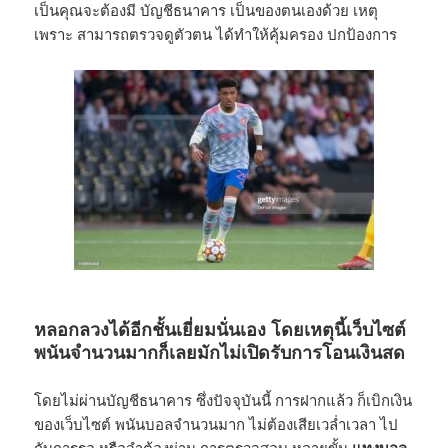
เป็นคุณจะต้องมี บัญชีธนาคาร เป็นของตนเองด้วย เหตุ
เพราะ สามารถตรวจดูตัวตน ได้ทำให้คุ้มครอง ปกป้องการ
หลอกลวงได้อีกชั้นเยี่ยมนั่นเอง โดยเหตุนี้เว็บไซต์
พนันจำนวนมากก็เลยมักไม่เปิดรับการโอนเงินสด
โดยไม่ผ่านบัญชีธนาคาร ซึ่งปัจจุบันนี้ การฝากแล้ว ก็เบิกเงิน
ของเว็บไซต์ พนันบอลจำนวนมาก ไม่ต้องเสียเวล่ำเวลา ไป