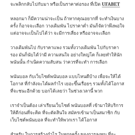
จะพลิกกลับไปกับมา หรือเป็นราคาต่อรอง ที่เปิด
UFABET
หลอกมา ก็มีความน่าจะเป็น ถ้าหากคุณอยากที่ จะทำเงินบาง
ครั้ง ก็อาจจะเลือก วางเดิมพัน ไปราคาต่ำ มันก็จัดว่าพึงพอใจ
แต่อาจจะเป็นไปได้ว่า จะมีการเสี่ยง หรืออาจจะเลือก
วางเดิมพันไป กับราคาแพง รวมทั้งวางเดิมพัน ไปกับราคา
รอง มันก็นับได้ว่ามี ความสนใจ อย่างใหญ่โต ก็เลยทำให้นัก
พนันนั้น กำเนิดความสับสน ว่าควรที่จะทำ การเลือก
พนันบอล กับเว็บไซต์พนันบอล แบบไหนดีบ้าง เพื่อจะให้ได้
โอกาส ที่กำลังจะได้ผลกำไร เยอะขึ้นเรื่อยๆ รวมทั้งได้โอกาส
ที่จะชนะอีกด้วย บอกได้เลยว่า ในช่วงเวลานี้ พวก
เราจำเป็นต้อง เล่าเรียนเว็บไซต์ พนันบอลที่ เข้ามาให้บริการ
ให้ดีก่อนที่จะคิด ที่จะตัดสินใจ สมัครเข้ามาเป็นสมาชิก กับ
เว็บไซต์พนันบอล ที่จะทำให้พวกเรา ได้โอกาส
สำหรับ ในการสร้างกำไร ในทุกๆครั้ง ของการลงทุน ที่จะ