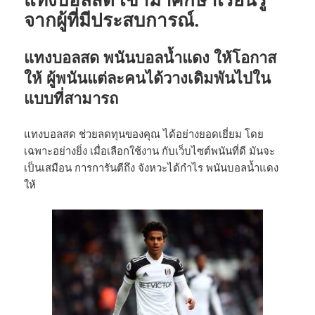
จากผู้ที่มีประสบการณ์.
แทงบอลสด พนันบอลน้ำแดง ให้โอกาส
ให้ ผู้พนันแต่ละคนได้วางเดิมพันไปใน
แบบที่สามารถ
แทงบอลสด
ช่วยลดทุนของคุณ ได้อย่างยอดเยี่ยม โดย
เฉพาะอย่างยิ่ง เมื่อเลือกใช้งาน กับเว็บไซต์พนันที่ดี มันจะ
เป็นเสมือน การการันตีถึง จังหวะได้กำไร พนันบอลน้ำแดง
ให้