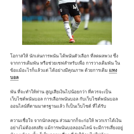
โอกาสให้ นักเล่นการพนัน ได้พนันตัวเลือก ที่ลดผลพวง ซึ่ง
จากการเดิมพัน หรือช่วยเซฟสำหรับเพื่อ การวางเดิมพัน ใน
ข้อแม้อะไรก็แล้วแต่ ได้อย่างมีคุณภาพ ด้วยการเดิม
แทง
บอล
พัน ที่จะทำให้ท่าน สูญเสียเงินไปน้อยกว่า ที่ควรจะเป็น
เว็บไซต์พนันบอล การเลือกพนันบอล กับเว็บไซต์พนันบอล
ออนไลน์ที่ตามมาตรฐานแล้ว ก็เป็นเว็บไซต์ ที่ได้รับ
ความเชื่อใจ จากนักลงทุน ส่วนมากก็จะก่อให้ พวกเราได้เงิน
อย่างไม่ต้องสงสัย แม้การพนันบอลออนไลน์ จะมีการเสี่ยงอยู่