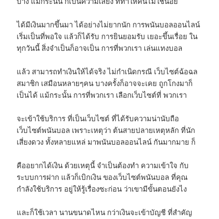
บ้าง แม้กระนั้น ก็เป็นความเสี่ยง ที่ทำให้คนไม่ใช่น้อย
ได้มีเงินมากขึ้นมา ได้อย่างไม่ยากนัก การพนันบอลออนไลน์
เริ่มเป็นที่พอใจ แล้วก็ได้รับ การยินยอมรับ เยอะขึ้นเรื่อย ใน
ทุกวันนี้ สิ่งจำเป็นก็อาจเป็น การที่พวกเรา เล่นแทงบอล
แล้ว สามารถทำเงินให้ได้จริง ไม่กำเนิดกรณี เว็บไซต์ฉ้อฉล
สมาชิก เสมือนหลายๆคน บางครั้งก็อาจจะเคย ถูกโกงมาก็
เป็นได้ แม้กระนั้น การที่พวกเรา เลือกเว็บไซต์ที่ พวกเรา
จะเข้าใช้บริการ ที่เป็นเว็บไซต์ ที่ได้รับความน่านับถือ
เว็บไซต์พนันบอล เพราะเหตุว่า ต้นสายปลายเหตุหลัก ที่นัก
เสี่ยงดวง ทั้งหลายแหล่ มาพนันบอลออนไลน์ กันมากมาย ก็
คืออยากได้เงิน ด้วยเหตุนี้ จำเป็นต้องทำ ความเข้าใจ กับ
ระบบการฝาก แล้วก็เบิกเงิน ของเว็บไซต์พนันบอล ที่คุณ
กำลังใช้บริการ อยู่ให้รู้เรื่องซะก่อน ว่าเขามีขั้นตอนยังไง
และก็ใช้เวลา นานขนาดไหน กว่าเงินจะเข้าบัญชี ที่สำคัญ