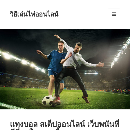
วิธีเล่นไพ่ออนไลน์
เมนู
และวิด
เจ็ต
แทงบอล สเต็ปออนไลน์ เว็บพนันที่