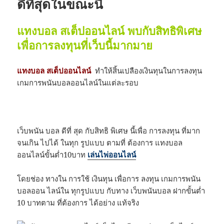
ดีที่สุดในขณะนี้
แทงบอล สเต็ปออนไลน์ พบกับสิทธิพิเศษ
เพื่อการลงทุนที่เว็บนี้มากมาย
แทงบอล สเต็ปออนไลน์
ทำให้สิ้นเปลืองเงินทุนในการลงทุน
เกมการพนันบอลออนไลน์ในแต่ละรอบ
เว็บพนัน บอล ดีที่ สุด
กับสิทธิ พิเศษ นี้เพื่อ การลงทุน ที่มาก
จนเกิน ไปได้ ในทุก รูปแบบ ตามที่ ต้องการ
แทงบอล
ออนไลน์ขั้นต่ำ10บาท
เล่นไพ่ออนไลน์
โดยช่อง ทางใน การใช้ เงินทุน เพื่อการ ลงทุน เกมการพนัน
บอลออน ไลน์ใน ทุกรูปแบบ กับทาง
เว็บพนันบอล ฝากขั้นต่ำ
10 บาทตาม ที่ต้องการ ได้อย่าง แท้จริง