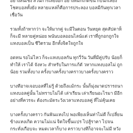
อย่างสิ้นเชิง ส่วนการเสี่ยงอีก อย่างที่มักเกิดขึ้น กับนักเสี่ยง
โชคบอลทั้งยัง หลายแหล่ก็คือการประลอง บอลมีกันทุกเวลา
เชื่อวัน
รวมทั้งถ้าหากว่า จะให้มากคู่ จะมีในตอน วันหยุด สุดสัปดาห็
ก็จะมี หลายคู่หน่อย พนันบอลออนไลน์แต่ เราที่ถูกอกถูกใจ
แทงบอลเป็น ชีวิตรวม อีกทั้งจิตใจถูกใจ
อดทน รอไม่ไหว ก็จะแทงบอลกัน ทุกวี่วัน วันที่มีคู่ปรับ น้อยก็
ทำให้ เราได้ จังหวะ สำหรับในการแก้ตั วหากแทงบอลไม่ ถูก
น้อย รวมทั้งบาง ครั้งบางครั้งบางคราวบางครั้งบางคราว
บางทีอาจเจอบอลที่ไม่รู้ ด้วยถึงแม้กระ นั้นก็มุ่งมาดปรารถนา
แทงบอลคู่นั้น ไม่ทราบไม่ได้ เล่าเรียน เล่าเรียนอะไรมา มีอีก
อย่างที่ควรจะ ต้องระมัดระวังเวลาแทงบอลคู่ ที่ไม่คุ้นเคย
บางครั้งบางคราว กันฟันแทงไป พอเพียงเห็นท่าไม่ดี ก็เปลี่ยน
ข้างแทงเกิด ความไม่แน่ จิตใจขึ้นแปร ไปสู้ราคา ไปจน
กระทั่งเกือบจะ หมดเวลาก็บาง คราวบางทีก็อาจจะไม่มี หวัง