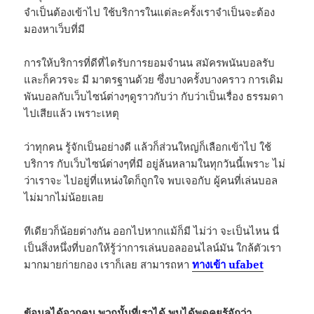
จำเป็นต้องเข้าไป ใช้บริการในแต่ละครั้งเราจำเป็นจะต้อง
มองหาเว็บที่มี
การให้บริการที่ดีที่ไดรับการยอมจำนน สมัครพนันบอลรับ
และก็ควรจะ มี มาตรฐานด้วย ซึ่งบางครั้งบางคราว การเดิม
พันบอลกับเว็บไซน์ต่างๆดูราวกับว่า กับว่าเป็นเรื่อง ธรรมดา
ไปเสียแล้ว เพราะเหตุ
ว่าทุกคน รู้จักเป็นอย่างดี แล้วก็ส่วนใหญ่ก็เลือกเข้าไป ใช้
บริการ กับเว็บไซน์ต่างๆที่มี อยู่ล้นหลามในทุกวันนี้เพราะ ไม่
ว่าเราจะ ไปอยู่ที่แหน่งใดก็ถูกใจ พบเจอกับ ผู้คนที่เล่นบอล
ไม่มากไม่น้อยเลย
ทีเดียวก็น้อยต่างกัน ออกไปหากแม้ก็มี ไม่ว่า จะเป็นไหน นี่
เป็นสิ่งหนึ่งที่บอกให้รู้ว่าการเล่นบอลออนไลน์มัน ใกล้ตัวเรา
มากมายก่ายกอง เราก็เลย สามารถหา
ทางเข้า ufabet
ข้อมูลได้จากคน พวกนั้นที่เราได้ พบได้พูดคุยรู้จักว่า