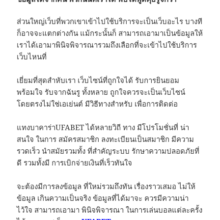
ส่วนใหญ่เว็บที่พวกเขาเข้าไปใช้บริการจะเป็นเว็บอะไร บางที
ก็อาจจะแตกต่างกัน แม้กระนั้นก็ สามารถเอามาเป็นข้อมูลให้
เราได้เอามาพินิจพิจารณารวมถึงเลือกที่จะเข้าไปใช้บริการ
เว็บไหนที่
เยี่ยมที่สุดสำหับเรา เว็บไซน์ที่ถูกใจได้ รับการยินยอม
พร้อมใจ รับจากฉันรู ทั้งหลาย ถูกใจควรจะเป็นเว็บไซน์
โดยตรงไม่ใช่เอเย่นต์ มีวิธีทางสำหรับ เพื่อการติดต่อ
แทงบาคาร่าUFABET ได้หลายวิถี ทาง มีโปรโมชั่นที่ น่า
สนใจ ในการ สมัครสมาชิก ลงทะเบียนเป็นสมาชิก มีความ
รวดเร็ว นำสมัยรวมทั้ง ที่สำคัญระบบ รักษาความปลอดภัยที่
ดี รวมทั้งมี การเบิกจ่ายเงินที่เร็วทันใจ
จะต้องมีการลงข้อมูล ที่ใหม่รวมถึงทัน เรื่องราวเสมอ ไม่ให้
ข้อมูล เกินความเป็นจริง ข้อมูลที่ได้มาจะ ควรมีความน่า
ไว้ใจ สามารถเอามา พินิจพิจารณา ในการเล่นบอลแต่ละครั้ง