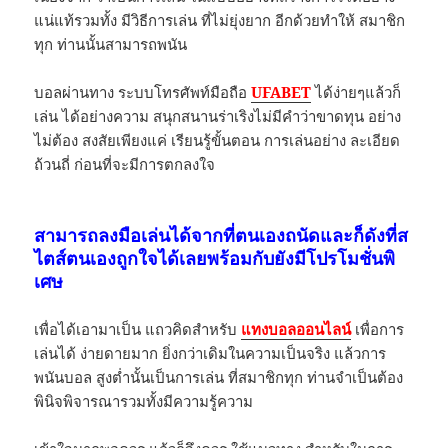
แน่แท้รวมทั้ง มีวิธีการเล่น ที่ไม่ยุ่งยาก อีกด้วยทำให้ สมาชิก
ทุก ท่านนั้นสามารถพนัน
บอลผ่านทาง ระบบโทรศัพท์มือถือ
UFABET
ได้ง่ายๆแล้วก็
เล่น ได้อย่างความ สนุกสนานร่าเริงไม่มีคำว่าขาดทุน อย่าง
ไม่ต้อง สงสัยเพียงแค่ เรียนรู้ขั้นตอน การเล่นอย่าง ละเอียด
ถ้วนถี่ ก่อนที่จะมีการตกลงใจ
สามารถลงมือเล่นได้จากที่ตนเองถนัดและก็ดังที่ส
ไตส์ตนเองถูกใจได้เลยพร้อมกับยังมีโปรโมชั่นพิ
เศษ
เพื่อได้เอามาเป็น แถวคิดสำหรับ
แทงบอลออนไลน์
เพื่อการ
เล่นได้ ง่ายดายมาก ยิ่งกว่าเดิมในความเป็นจริง แล้วการ
พนันบอล สูงต่ำนั้นเป็นการเล่น ที่สมาชิกทุก ท่านจำเป็นต้อง
พินิจพิจารณารวมทั้งมีความรู้ความ