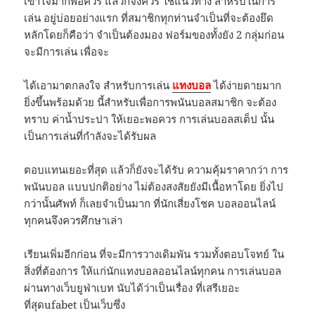
เข้าใจมากพอควร แล้วก็จึงควร ใช้แนวทาง สำหรับในการ
เล่น อยู่บ่อยอย่างแรก ที่สมาชิกทุกท่านจำเป็นที่จะต้องยึด
หลักโดยก็คือว่า จำเป็นต้องมอง ฟอร์มของทั้งยัง 2 กลุ่มก่อน
จะมีการเล่น เพื่อจะ
ได้เอามาตกลงใจ สำหรับการเล่น
แทงบอล
ได้ง่ายดายมาก
ยิ่งขึ้นพร้อมด้วย นี้สำหรับเพื่อการพนันบอลสมาชิก จะต้อง
ทราบ ค่าน้ำประปา ให้เยอะพอควร การเล่นบอลสเต็ป นั้น
เป็นการเล่นที่กำลังจะได้รับผล
ตอบแทนเยอะที่สุด แล้วก็ยังจะได้รับ ความคุ้มราคากว่า การ
พนันบอล แบบปกติอย่าง ไม่ต้องสงสัยยังมีเนื้อหาโดย ยิ่งไป
กว่านั้นศัพท์ ก็เลยจำเป็นมาก ที่นักเสี่ยงโชค บอลออนไลน์
ทุกคนจึงควรศึกษาเล่า
เรียนเพิ่มอีกก่อน ที่จะมีการวางเดิมพัน รวมทั้งตอบโจทย์ ใน
สิ่งที่ต้องการ ให้แก่นักแทงบอลออนไลน์ทุกคน การเล่นบอล
ผ่านทางเว็บยูฟ่าเบท นับได้ว่าเป็นเรื่อง ที่เสรีเยอะ
ที่สุดufabet เป็นเว็บซึ่ง