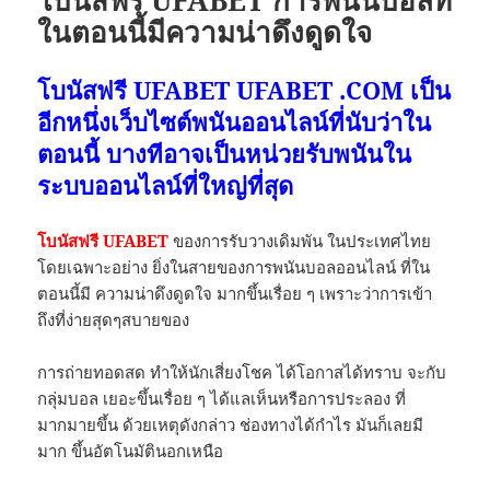
โบนัสฟรี UFABET การพนันบอลที่
ในตอนนี้มีความน่าดึงดูดใจ
โบนัสฟรี UFABET UFABET .COM เป็น
อีกหนึ่งเว็บไซต์พนันออนไลน์ที่นับว่าใน
ตอนนี้ บางทีอาจเป็นหน่วยรับพนันใน
ระบบออนไลน์ที่ใหญ่ที่สุด
โบนัสฟรี UFABET
ของการรับวางเดิมพัน ในประเทศไทย
โดยเฉพาะอย่าง ยิ่งในสายของการพนันบอลออนไลน์ ที่ใน
ตอนนี้มี ความน่าดึงดูดใจ มากขึ้นเรื่อย ๆ เพราะว่าการเข้า
ถึงที่ง่ายสุดๆสบายของ
การถ่ายทอดสด ทำให้นักเสี่ยงโชค ได้โอกาสได้ทราบ จะกับ
กลุ่มบอล เยอะขึ้นเรื่อย ๆ ได้แลเห็นหรือการประลอง ที่
มากมายขึ้น ด้วยเหตุดังกล่าว ช่องทางได้กำไร มันก็เลยมี
มาก ขึ้นอัตโนมัตินอกเหนือ