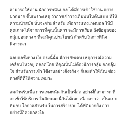
สามารถให้ท่าน นักการพนันบอล ได้มีการเข้าใช้งาน อย่าง
มากมาก ขึ้นเพราะเหตุ ว่าการเข้าวางเดิมพันในต้นแบบ ที่ให้
ความนำสมัย นั้นจะช่วยสำหรับ เพื่อการแทงแทงบอล ให้มี
คุณภาพได้จากการที่คุณนั้นควร จะมีการเรียน ถึงข้อมูลของ
กลุ่มบอลต่าง ๆ ที่จะมีคุณประโยชน์ สำหรับในการพินิจ
พิจารณา
ผลบอลซึ่งทาง เว็บตรงนี้นั้น มีการอัพเดท เหตุการณ์ความ
เคลื่อนไหวอยู่ ตลอดโดย ที่คุณนั้นไม่ต้องมีการกลุ้ม อกกลุ้ม
ใจ สำหรับการเข้า ใช้งานอย่างยิ่งจริง ๆ ก็เลยทำให้เป็น ช่อง
ทางที่ดีที่ให้ความเหมาะ
สมสำหรับเพื่อ การแทงพนัน กันเป็นที่สุด อย่างงี้ก็สามารถ ที่
จะเข้าใช้บริการ ในลักษณะนี้กันได้เลย เนื่องจากว่า เป็นแบบ
ที่มอบ โอกาสสำหรับ ในการสร้างราย ได้ที่ดีมากยิ่ง กว่า
อย่างนี้ก็คงตกลงใจ