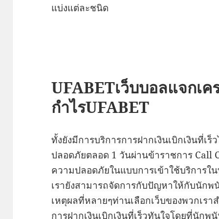
แบ่งแต่ละชนิด
UFABETเว็บบอลแจกเคร
กำไรUFABET
ทั้งยังมีการบริการการฝากเงินเบิกเงินที่
ปลอดภัยตลอด 1 วันผ่านข้าราชการ Call
ความปลอดภัยในแบบการเข้าใช้บริการในทุ
เรายังสามารถจัดการกับปัญหาให้กับนักพ
เหตุผลที่หลายๆท่านเลือกเว็บของพวกเราส
การฝากเงินเบิกเงินที่เร็วทันใจโดยที่นักพนั