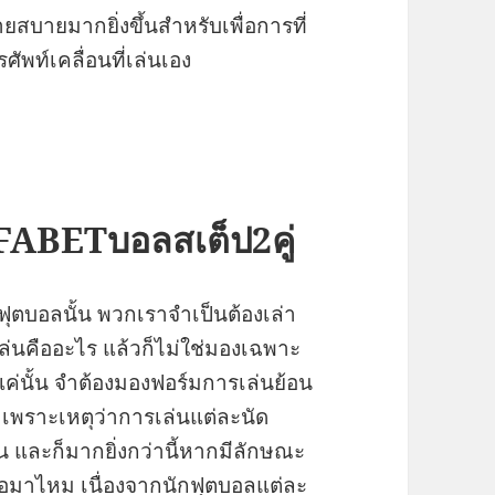
สบายมากยิ่งขึ้นสำหรับเพื่อการที่
พท์เคลื่อนที่เล่นเอง
ABETบอลสเต็ป2คู่
ตบอลนั้น พวกเราจำเป็นต้องเล่า
ล่นคืออะไร แล้วก็ไม่ใช่มองเฉพาะ
แค่นั้น จำต้องมองฟอร์มการเล่นย้อน
 เพราะเหตุว่าการเล่นแต่ละนัด
และก็มากยิ่งกว่านี้หากมีลักษณะ
่อมาไหม เนื่องจากนักฟุตบอลแต่ละ