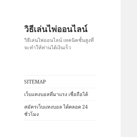
วิธีเล่นไพ่ออนไลน์
วิธีเล่นไพ่ออนไลน์ เทคนิคชั้นสูงที่
จะทำให้ท่านได้เงินเร็ว
SITEMAP
เว็บแทงบอลที่มาแรง เชื่อถือได้
สมัครเว็บแทงบอล ได้ตลอด 24
ชั่วโมง