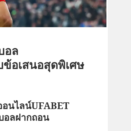
งบอล
ข้อเสนอสุดพิเศษ
ลออนไลน์UFABET
ทงบอลฝากถอน