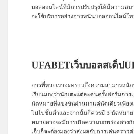
บอลออนไลน์ที่มีการปรับปรุงให้มีความสบาย
จะใช้บริการอย่างการพนันบอลออนไลน์โทรศั
UFABETเว็บบอลสเต็ปUF
การที่พวกเราจะทราบถึงความสามารถนักฟุ
เรียนมองว่านักเตะแต่ละคนครั้งฟอร์มการเ
นัดหมายที่แข่งขันผ่านมาแค่นัดเดียวเพียง
ไปไปขั้นต่ำและจากนั้นก็ควรมี 3 นัดหมาย
หมายอาจจะมีการเกิดความบกพร่องต่างกัน 
เจ็บก็จะต้องมองว่าส่งผลกับการเล่นคราวต