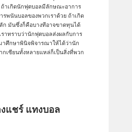
ถ้าเกิดนักฟุตบอลมีลักษณะอาการ
บการพนันบอลของพวกเราด้วย ถ้าเกิด
ลัก มันซึ่งก็คือบางทีอาจขาดทุนได้
อพวกเราทราบว่านักฟุตบอลส่งผลกับการ
าศึกษาพินิจพิจารณาให้ได้ว่านัก
กเซียนทั้งหลายแหล่ก็เป็นสิ่งที่พวก
องแชร์ แทงบอล