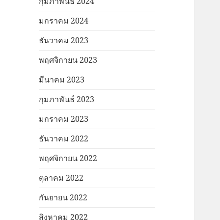
กุมภาพันธ์ 2024
มกราคม 2024
ธันวาคม 2023
พฤศจิกายน 2023
มีนาคม 2023
กุมภาพันธ์ 2023
มกราคม 2023
ธันวาคม 2022
พฤศจิกายน 2022
ตุลาคม 2022
กันยายน 2022
สิงหาคม 2022