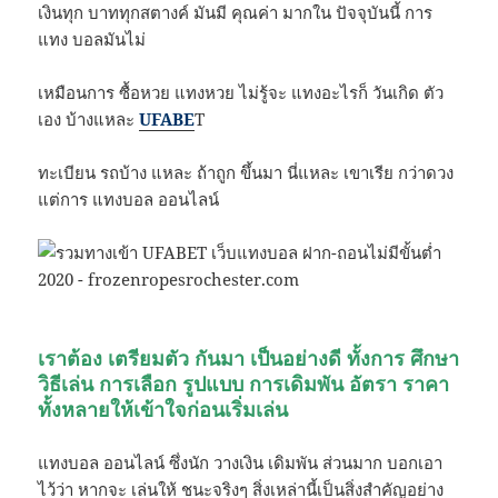
เงินทุก บาททุกสตางค์ มันมี คุณค่า มากใน ปัจจุบันนี้ การ
แทง บอลมันไม่
เหมือนการ ซื้อหวย แทงหวย ไม่รู้จะ แทงอะไรก็ วันเกิด ตัว
เอง บ้างแหละ
UFABE
T
ทะเบียน รถบ้าง แหละ ถ้าถูก ขึ้นมา นี่แหละ เขาเรีย กว่าดวง
แต่การ แทงบอล ออนไลน์
เราต้อง เตรียมตัว กันมา เป็นอย่างดี ทั้งการ ศึกษา
วิธีเล่น การเลือก รูปแบบ การเดิมพัน อัตรา ราคา
ทั้งหลายให้เข้าใจก่อนเริ่มเล่น
แทงบอล ออนไลน์
ซึ่งนัก วางเงิน เดิมพัน ส่วนมาก บอกเอา
ไว้ว่า หากจะ เล่นให้ ชนะจริงๆ สิ่งเหล่านี้เป็นสิ่งสำคัญอย่าง