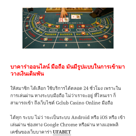
บาคาร่าออนไลน์ มือถือ มันมีรูปแบบในการเข้ามา
วางเงินเดิมพัน
ให้สมาชิก ได้เลือก ใช้บริการได้ตลอด 24 ชั่วโมง เพราะใน
การเล่นผ่าน ทางระบบมือถือ ไม่ว่าเราจะอยู่ ที่ไหนเรา ก็
สามารถเข้า ถึงเว็บไซต์ Gclub Casino Online มือถือ
ได้ทุก ระบบ ไม่ว่ าจะเป็นระบบ Android หรือ iOS หรือ เข้า
เล่นผ่าน ช่องทาง Google Chrome หรือผ่าน ทางแอพพลิ
เคชั่นของเว็บบาคาร่า
UFABET