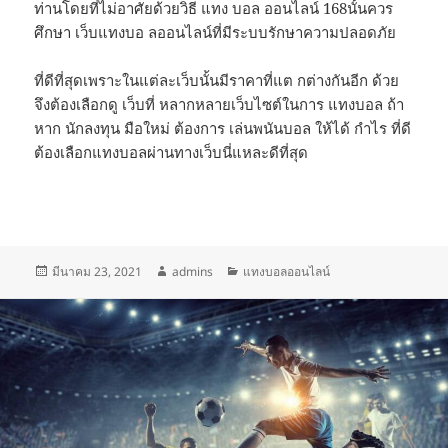
ท่านโดยที่ไม่อาศัยด้วย
วิธี แทง บอล ออนไลน์ 168
นั้นควร
ศึกษา เว็บแทงบอ ลออนไลน์ที่มีระบบรักษาความปลอดภัย
ที่ดีที่สุดเพราะในแต่ละเว็บนั้นมีราคาที่แต กต่างกันอีก ด้วย
จึงต้องเลือกดู เว็บที่ หลากหลายเว็บไซต์ในการ แทงบอล ถ้า
หาก นักลงทุน มือใหม่ ต้องการ เล่นพนันบอล ให้ได้ กำไร ที่ดี
ต้องเลือกแทงบอลผ่านทางเว็บนี่แหละดีที่สุด
เขียน
ผู้
หมวด
มีนาคม 23, 2021
admins
แทงบอลออนไลน์
เมื่อ
เขียน
หมู่