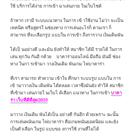
ใช้ บริการได้ง่าย การเข้า มาเล่นภาย ในเว็บไซต์
ถ้าหาก เรามี ระบบแนวทาง ในการ เข้ าใช้งาน ไม่ว่า จะเป็น
เทคนิค หรือสูตรใ นช่องทาง การเล่นอะไรก็ ตามเรา ก็
สามารถ ที่จะเลือกรูป แบบใน การเข้า ถึงการวาง เงินเดิมพัน
ได้เป็ นอย่างดี และมัน ยังทำให้ สมาชิก ได้มี รายได้ ในการ
เล่น ทุกวัน กันอี กด้วย บาคาร่าออนไลน์ มือถือ มันมี ช่อง
ทาง ในกา รเข้ามา วางเงินเดิม พันเกม ไพ่บาคาร่า
ที่เรา สามารถ ทำความ เข้าใจ ศึกษา ระบบรูป แบบใน การ
เข้ ามาวางเงิน เดิมพัน ได้ตลอด เวลาซึ่งมันยัง ทำให้ สมาชิก
ที่เข้ามา เล่นภายใ นเว็บไ ด้เลือก แนวทาง ในการเข้า
บาคา
ร่า เว็บที่ดีที่สุด2019
มาวาง เงินเดิม พันได้เป็น อย่างดี กันอีก ด้วยเพราะ ฉะนั้น
การเล่นพนันเกม ไพ่บาคาร่า คือเกมพนันยอดนิยม และยัง
เป็นตัวเลือก ในรูป แบบขอ งการใช้ งานที่ไม่ได้