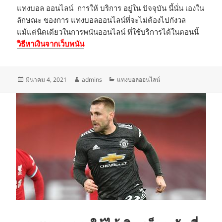
แทงบอล ออนไลน์ การให้ บริการ อยู่ใน ปัจจุบัน นี้นั่น เองใน
ลักษณะ ของการ แทงบอลออนไลน์ที่จะไม่ต้องไปกังวล
แม้แต่นิดเดียวในการพนันออนไลน์ ที่ใช้บริการได้ในตอนนี้
วิธีหาเงินจากเว็บพนัน
เขียน
ผู้
หมวด
มีนาคม 4, 2021
admins
แทงบอลออนไลน์
เมื่อ
เขียน
หมู่