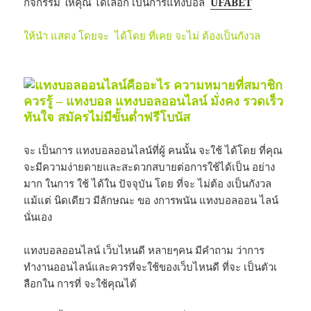
กิจกรรม ให้คุณ ได้เลือก เป็นการแทงบอล
UFABET
ให้นำ แสดง โดย
จะ ได้โดย ที่เคย จะไม่ ต้องเป็นกังวล
จะ เป็นการ แทงบอลออนไลน์ที่ผู้ คนนั้น จะใช้ ได้โดย ที่คุณ
จะมีความง่ายดายและสะดวกสบายต่อการใช้ได้เป็น อย่าง
มาก ในการ ใช้ ได้ใน ปัจจุบัน โดย ที่จะ ไม่ต้อ งเป็นกังวล
แม้แต่ นิดเดียว มีลักษณะ ขอ งการพนัน แทงบอลออน ไลน์
นั่นเอง
แทง​บอล​ออนไลน์ ​เว็บ​ไหนดี​ หลายๆคน มีคำถาม ว่าการ
ทำงานออนไลน์และควรที่จะใช้ของเว็บไหนดี ที่จะ เป็นตัวเ
ลือกใน การที่ จะใช้คุณได้