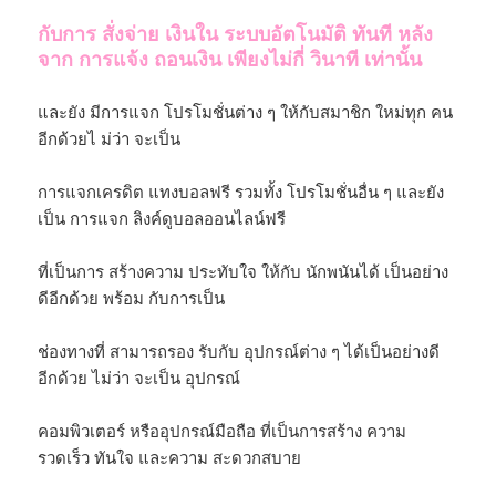
กับการ สั่งจ่าย เงินใน ระบบอัตโนมัติ ทันที หลัง
จาก การแจ้ง ถอนเงิน เพียงไม่กี่ วินาที เท่านั้น
และยัง มีการแจก โปรโมชั่นต่าง ๆ ให้กับสมาชิก ใหม่ทุก คน
อีกด้วยไ ม่ว่า จะเป็น
การแจกเครดิต แทงบอลฟรี รวมทั้ง โปรโมชั่นอื่น ๆ และยัง
เป็น การแจก ลิงค์ดูบอลออนไลน์ฟรี
ที่เป็นการ สร้างความ ประทับใจ ให้กับ นักพนันได้ เป็นอย่าง
ดีอีกด้วย พร้อม กับการเป็น
ช่องทางที่ สามารถรอง รับกับ อุปกรณ์ต่าง ๆ ได้เป็นอย่างดี
อีกด้วย ไม่ว่า จะเป็น อุปกรณ์
คอมพิวเตอร์ หรืออุปกรณ์มือถือ ที่เป็นการสร้าง ความ
รวดเร็ว ทันใจ และความ สะดวกสบาย