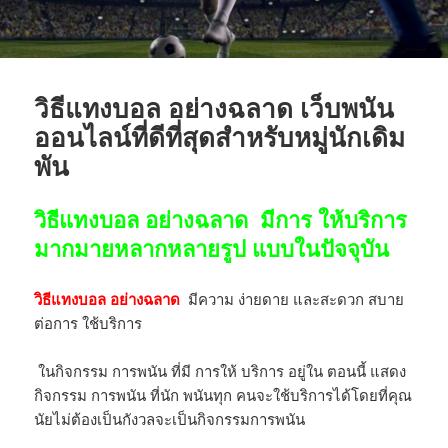
วิธีแทงบอล อย่างฉลาด เว็บพนัน
ออนไลน์ที่ดีที่สุดสำหรับหมู่นักเดิม
พัน
วิธีแทงบอล อย่างฉลาด มีการ ให้บริการ
มากมายหลากหลายรูป แบบในปัจจุบัน
วิธีแทงบอล อย่างฉลาด
มีความ ง่ายดาย และสะดวก สบาย
ต่อการ ใช้บริการ
​
ในกิจกรรม การพนัน ที่มี การให้ บริการ อยู่ใน ตอนนี้ แสดง
กิจกรรม การพนัน ที่นัก พนันทุก คนจะใช้บริการได้โดยที่คุณ
นัยไม่ต้องเป็นกังวลจะเป็นกิจกรรมการพนัน