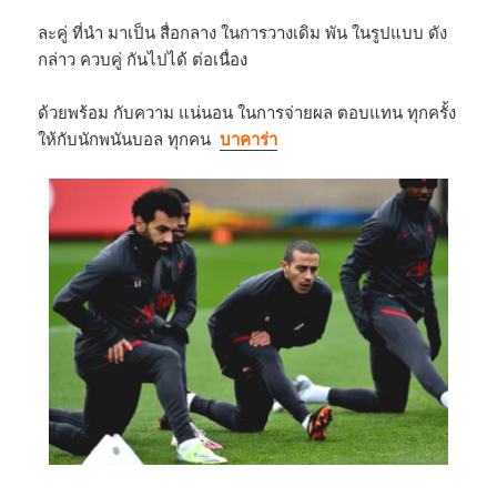
ละคู่ ที่นำ มาเป็น สื่อกลาง ในการวางเดิม พัน ในรูปแบบ ดัง
กล่าว ควบคู่ กันไปได้ ต่อเนื่อง
ด้วยพร้อม กับความ แน่นอน ในการจ่ายผล ตอบแทน ทุกครั้ง
ให้กับนักพนันบอล ทุกคน
บาคาร่า