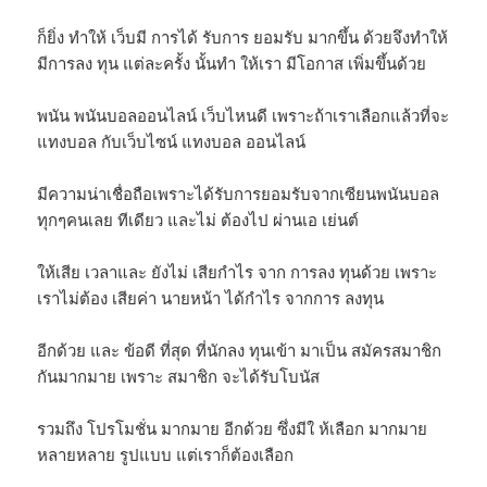
ก็ยิ่ง ทำให้ เว็บมี การได้ รับการ ยอมรับ มากขึ้น ด้วยจึงทำให้
มีการลง ทุน แต่ละครั้ง นั้นทำ ให้เรา มีโอกาส เพิ่มขึ้นด้วย
พนัน พนันบอลออนไลน์ เว็บไหนดี เพราะถ้าเราเลือกแล้วที่จะ
แทงบอล กับเว็บไซน์ แทงบอล ออนไลน์
มีความน่าเชื่อถือเพราะได้รับการยอมรับจากเซียนพนันบอล
ทุกๆคนเลย ทีเดียว และไม่ ต้องไป ผ่านเอ เย่นต์
ให้เสีย เวลาและ ยังไม่ เสียกำไร จาก การลง ทุนด้วย เพราะ
เราไม่ต้อง เสียค่า นายหน้า ได้กำไร จากการ ลงทุน
อีกด้วย และ ข้อดี ที่สุด ที่นักลง ทุนเข้า มาเป็น สมัครสมาชิก
กันมากมาย เพราะ สมาชิก จะได้รับโบนัส
รวมถึง โปรโมชั่น มากมาย อีกด้วย ซึ่งมีใ ห้เลือก มากมาย
หลายหลาย รูปแบบ แต่เราก็ต้องเลือก