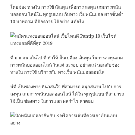
โดยช่อง ทางใน การใช้ เงินทุน เพื่อการ ลงทุน เกมการพนัน
บอลออน ไลน์ใน ทุกรูปแบบ กับทาง
เว็บพนันบอล ฝากขั้นต่ำ
10 บาทตาม ที่ต้องการ ได้อย่าง แท้จริง
ที่ มากจน เกินไป ที่ ทำให้ สิ้นเปลือง เงินทุน ในการลงทุนเกม
การพนันบอลออนไลน์ ในแต่ ละรอบ อย่างแน่ นอนกับช่อง
ทางใน การใช้ บริการกับ ทางเว็บ พนันบอลออนไล
น์ที่ เป็นช่องทาง ที่น่าสนใจ ที่สามารถ สนุกสนาน ไปกับการ
ลงทุน เกมการพนันบอลออนไลน์ ได้ใน ทุกรูปแบบ ที่สามารถ
ใช้เป็น ช่องทาง ในการแลก ผลกำไร ค่าตอบ