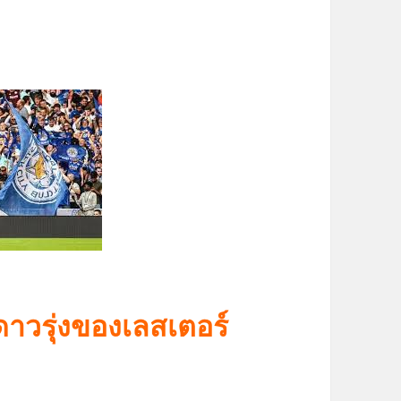
์ดาวรุ่งของเลสเตอร์