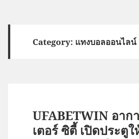
Category:
แทงบอลออนไลน์
UFABETWIN อาการ
เตอร์ ซิตี้ เปิดประตูใ