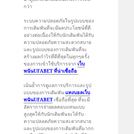
กว่า
ระบบความปลอดภัยในรูปแบบของ
การเดิมพันที่จะมีผลประโยชน์ที่ดี
อย่างต่อเนื่องให้กับนักเดิมพันได้รับ
ความปลอดภัยความสะดวกสบาย
และรูปแบบของการเดิมพันที่จะ
สร้างผลกำไรที่ดีที่สุดในทุกๆครั้ง
ของการเข้าใช้บริการจาก
เว็บ
พนันUFABET ที่น่าเชื่อถือ
เน้นย้ำการดูแลการบริการและรูป
แบบของการเดิมพัน
แทงบอลเว็บ
พนันUFABET
เชื่อถือที่สุด ที่จะมี
อัตราการจ่ายผลตอบแทนแบบ
สูงสุดให้กับนักเดิมพันจะได้รับ
ความปลอดภัยความสะดวกสบาย
และรูปแบบของการเดิมพันที่มากก