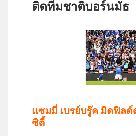
ติดทีมชาติบอร์นมัธ
แซมมี่ เบรย์บรู๊ค มิดฟิลด
ซิตี้