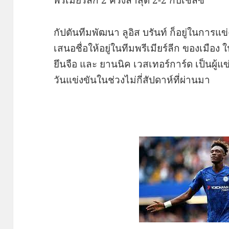
พรีเมียร์ลีก 2 ครั้งล่าสุด 2-2 กับเชลซี
กัปตันทีมพัฒนา ลูอิส บรันท์ ก็อยู่ในการแข
เสนอชื่อให้อยู่ในทีมพรีเมียร์ลีก ของเมือง
ยึนจือ และ
ยานนิค เวสเทอร์การ์ด
เป็นผู้แข
วันแข่งขันในช่วงไม่กี่สัปดาห์ที่ผ่านมา