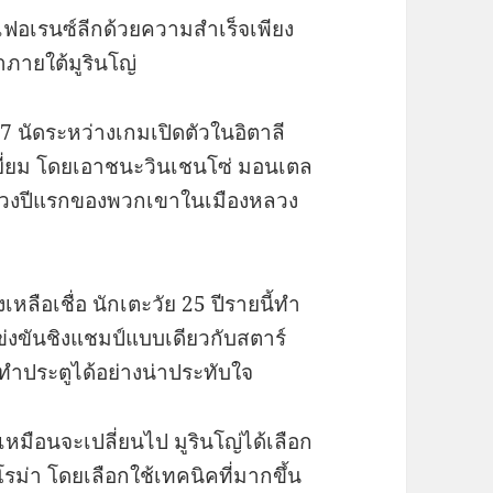
เฟอเรนซ์ลีกด้วยความสำเร็จเพียง
ภายใต้มูรินโญ่
7 นัดระหว่างเกมเปิดตัวในอิตาลี
ดเยี่ยม โดยเอาชนะวินเชนโซ่ มอนเตล
่วงปีแรกของพวกเขาในเมืองหลวง
เหลือเชื่อ นักเตะวัย 25 ปีรายนี้ทำ
่งขันชิงแชมป์แบบเดียวกับสตาร์
มทำประตูได้อย่างน่าประทับใจ
ูเหมือนจะเปลี่ยนไป มูรินโญ่ได้เลือก
โรม่า โดยเลือกใช้เทคนิคที่มากขึ้น