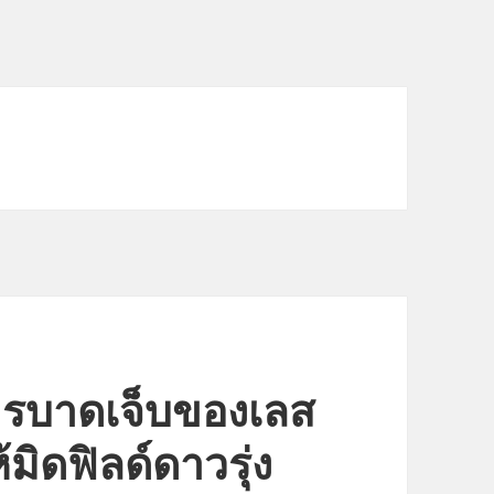
บาดเจ็บของเลส
ห้มิดฟิลด์ดาวรุ่ง