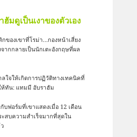
าฮัมดูเป็นเงาของตัวเอง
ติกของเขาที่โรม่า…กองหน้าเสี่ยง
งจากกลายเป็นนักเตะอังกฤษที่ผล
ลใจให้เกิดการปฏิวัติทางเทคนิคที่
ให้ทัน: แทมมี อับราฮัม
กับฟอร์มที่เขาแสดงเมื่อ 12 เดือน
ระสบความสำเร็จมากที่สุดใน
้ว