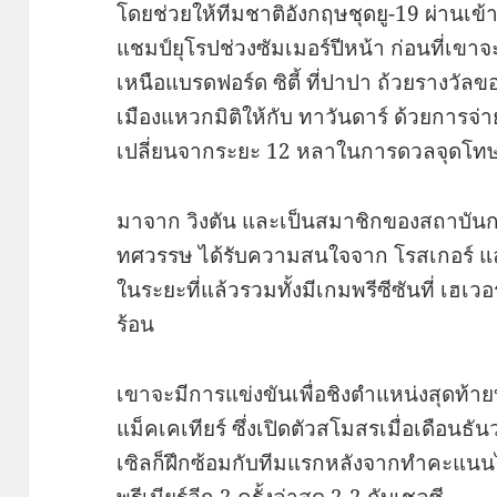
โดยช่วยให้ทีมชาติอังกฤษชุดยู-19 ผ่านเข
แชมป์ยุโรปช่วงซัมเมอร์ปีหน้า ก่อนที่เข
เหนือแบรดฟอร์ด ซิตี้ ที่ปาปา ถ้วยรางวัลข
เมืองแหวกมิติให้กับ ทาวันดาร์ ด้วยการจ่า
เปลี่ยนจากระยะ 12 หลาในการดวลจุดโท
มาจาก วิงตัน และเป็นสมาชิกของสถาบัน
ทศวรรษ ได้รับความสนใจจาก โรสเกอร์ แล้ว
ในระยะที่แล้วรวมทั้งมีเกมพรีซีซันที่ เฮเว
ร้อน
เขาจะมีการแข่งขันเพื่อชิงตำแหน่งสุดท้าย
แม็คเคเทียร์ ซึ่งเปิดตัวสโมสรเมื่อเดือ
เซิลก็ฝึกซ้อมกับทีมแรกหลังจากทำคะแน