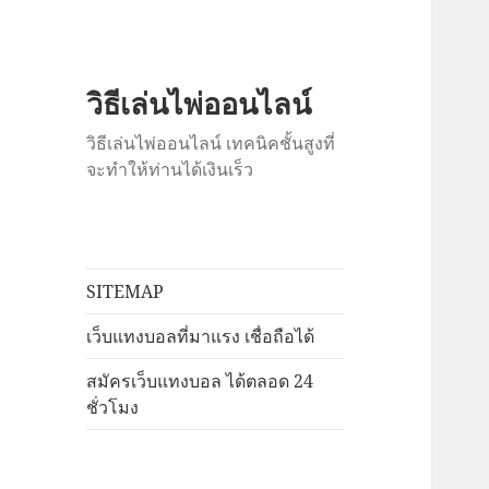
วิธีเล่นไพ่ออนไลน์
วิธีเล่นไพ่ออนไลน์ เทคนิคชั้นสูงที่
จะทำให้ท่านได้เงินเร็ว
SITEMAP
เว็บแทงบอลที่มาแรง เชื่อถือได้
สมัครเว็บแทงบอล ได้ตลอด 24
ชั่วโมง