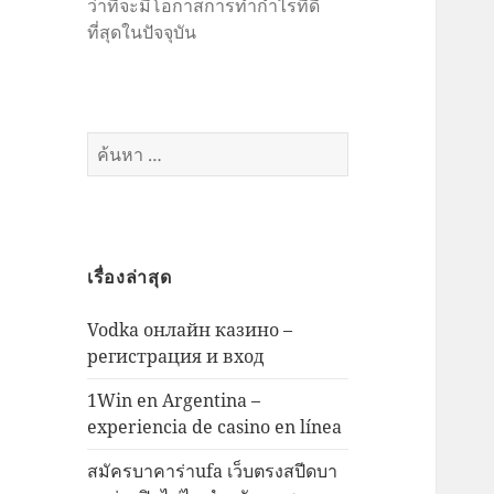
ว่าที่จะมีโอกาสการทำกำไรที่ดี
ที่สุดในปัจจุบัน
ค้นหา
สำหรับ:
เรื่องล่าสุด
Vodka онлайн казино –
регистрация и вход
1Win en Argentina –
experiencia de casino en línea
สมัครบาคาร่าufa เว็บตรงสปีดบา