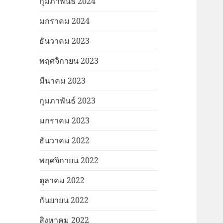
กุมภาพันธ์ 2024
มกราคม 2024
ธันวาคม 2023
พฤศจิกายน 2023
มีนาคม 2023
กุมภาพันธ์ 2023
มกราคม 2023
ธันวาคม 2022
พฤศจิกายน 2022
ตุลาคม 2022
กันยายน 2022
สิงหาคม 2022