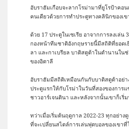
อับราฮัมเกือบจะลากโรม่ามาที่ยูโรป้าคอน
คนเดียวด้วยการทำประตูทางคลินิกของเขา
ด้วย 17 ประตูในเซเรีย อาจากการลงเล่น 3
กองหน้าทีมชาติอังกฤษรายนี้มีสถิติที่ยอ
ลา และกาเบรียล บาติสตูต้าในตำนานในช
ของอิตาลี
อับราฮัมมีสถิติเหมือนกันกับบาติสตูต้าอย่าง
ประตูแรกให้กับโรม่าในวันที่สองของการแข
ชาวอาร์เจนตินา และหลังจากนั้นเขาก็เริ่
ทว่าเมื่อเริ่มต้นฤดูกาล 2022-23 ทุกอย่างด
ที่จะเปลี่ยนสไตล์การเล่นฟุตบอลของเขาที่