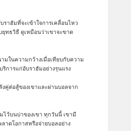
บราฮัมที่จะเข้าใจการเคลื่อนไหว
ุทธวิธี ดูเหมือนว่าเขาจะขาด
ย
ีสนามในความกว้างเมื่อเทียบกับความ
บริการแก่อับราฮัมอย่างรุนแรง
ังคู่ต่อสู้ของเขาและผ่านบอลจาก
ว้บนบ่าของเขา ทุกวันนี้ เขามี
าพลาดโอกาสหรือจ่ายบอลอย่าง