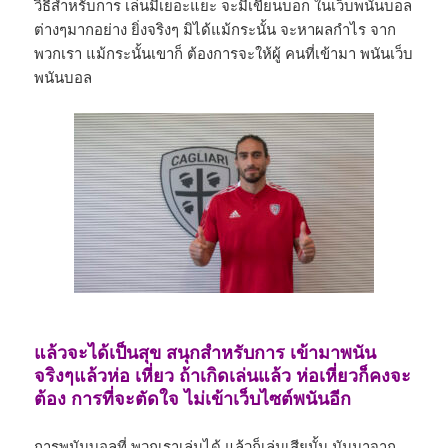
วิธีสำหรับการ เล่นมีเยอะแยะ จะมีเขียนบอก ในเว็บพนันบอล
ต่างๆมากอย่าง ยิ่งจริงๆ มิได้แม้กระนั้น จะหาผลกำไร จาก
พวกเรา แม้กระนั้นเขาก็ ต้องการจะให้ผู้ คนที่เข้ามา พนันเว็บ
พนันบอล
แล้วจะได้เป็นสุข สนุกสำหรับการ เข้ามาพนัน
จริงๆแล้วห่อ เหี่ยว ถ้าเกิดเล่นแล้ว ห่อเหี่ยวก็คงจะ
ต้อง การที่จะตัดใจ ไม่เข้าเว็บไซต์พนันอีก
การพนันบอลที่ พวกเราเล่นได้ แล้วก็เล่นเสียนั้น มันมาจาก