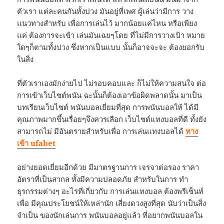
ตัวเรา แต่ละคนกันทั้งปวง มันอยู่ที่เพศ ผู้เล่นว่ามีการ วาง
แนวทางสำหรับ เพื่อการเล่นไว้ มากน้อยแค่ไหน หรือเพียง
แค่ ต้องการจะเข้า เล่นมันเฉยๆโดย ที่ไม่มีการวางเป้า หมาย
ใดๆก็ตามทั้งปวง ซึ่งหากเป็นแบบ นั้นก็อาจจะจะ ต้องยอกรับ
ในสิ่ง
ที่ตัวเราเองมักง่ายไป ไม่รอบคอบและ ก็ไม่ให้ความสนใจ ต่อ
การเข้าเว็บไซต์พนัน ฉะนั้นก็ต้องเอาข้อผิดพลาดนั้น มาเป็น
บทเรียนเว็บไซต์ พนันบอลเยี่ยมที่สุด การพนันบอลให้ ได้มี
คุณภาพมากขึ้นเรื่อยๆจึงควรเลือก เว็บไซต์แทงบอลที่ดี ทั้งยัง
สามารถไม่ มีอันตรายสำหรับเพื่อ การเล่นแทงบอลได้
ทาง
เข้า ufabet
อย่างยอดเยี่ยมอีกด้วย มีมาตรฐานการ เจรจาต่อรอง ราคา
อัตราที่เป็นสากล ทั้งมีความปลอดภัย สำหรับในการ ทำ
ธุรกรรมต่างๆ อะไรที่เกี่ยวกับ การเล่นแทงบอล ต้องพรีเซ็นท์
เพื่อ มีคุณประโยชน์ให้เหล่านัก เสี่ยงดวงสูงที่สุด นับว่าเป็นสิ่ง
จำเป็น ของนักเล่นการ พนันบอลอยู่แล้ว ที่อยากพนันบอลใน