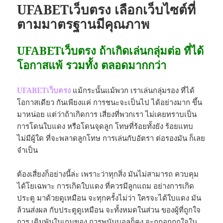
UFABETเว็บตรง เลือกเว็บไซต์ที่
ตามมาตรฐานมีคุณภาพ
UFABETเว็บตรง ถ้าเกิดเล่นกลุ่มต่อ ที่ได้
โอกาสแพ้ รวมทั้ง ตลอดมากกว่า
UFABETเว็บตรง
แม้กระนั้นแม้พวก เราเล่นกลุ่มรอง ที่ได้
โอกาสเดียว กันเพียงแค่ การชนะจะเป็นไป ได้อย่างมาก ขึ้น
มาหน่อย แต่ว่าถ้าเกิดการ เสี่ยงที่พวกเรา ไม่เคยทราบเป็น
การโดนใบแดง หรือโดนจุดลูก โทษที่ร้อยทั้งยัง ร้อยแทบ
ไม่มีผู้ใด ที่จะพลาดลูกโทษ การเล่นกับอัตรา ต่อรองมัน ก็เลย
จำเป็น
ต้องเสี่ยงก็อย่างนี้ล่ะ เพราะว่าทุกสิ่ง มันไม่สามารถ ควบคุม
ได้โยเฉพาะ การเกิดใบแดง ที่ควรมีลูกแถม อย่างการเกิด
ประตู มาด้วยดูเหมือน จะทุกครั้งไม่ว่า ใครจะได้ใบแดง มัน
ล้วนส่งผล กับประตูดูเหมือน จะทั้งหมดในส่วน ของผู้ที่ถูกใจ
การ เดิมพันในเกมของ การพนันบอลก็คง จะถูกอกถูกใจใน