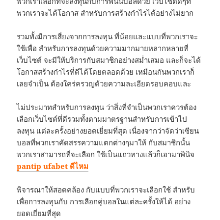
พวกเราเลือกที่จะลงทุนกับการพนันบอลด้วย เว็บไซต์ดีๆที่
พวกเราจะได้โอกาส สำหรับการสร้างกำไรได้อย่างไม่ยาก
รวมทั้งมีการเสี่ยงจากการลงทุน ที่น้อยและแบบที่พวกเราจะ
ใช้เพื่อ สำหรับการลงทุนด้วยความมากมายหลากหลายที่
เว็บไซต์ จะมีให้บริการกับสมาชิกอย่างสม่ำเสมอ และก็จะได้
โอกาสสร้างกำไรที่ดีได้โดยตลอดด้วย เหมือนกันพวกเราก็
เลยจำเป็น ต้องใคร่ครวญด้วยความละเอียดรอบคอบและ
ไม่ประมาทสำหรับการลงทุน ว่าสิ่งที่จำเป็นพวกเราควรต้อง
เลือกเว็บไซต์ที่ดีรวมทั้งตามมาตรฐานสำหรับการเข้าไป
ลงทุน แต่ละครั้งอย่างยอดเยี่ยมที่สุด เนื่องจากว่าจัดว่าเซียน
บอลที่พวกเราคัดสรรความแตกต่างๆมาให้ กับสมาชิกนั้น
พวกเราสามารถที่จะเลือก ใช้เป็นแถวทางแล้วก็เอามาพินิจ
pantip ufabet ดีไหม
พิจารณาให้สอดคล้อง กับแบบที่พวกเราจะเลือกใช้ สำหรับ
เพื่อการลงทุนกับ การเลือกคู่บอลในแต่ละครั้งให้ได้ อย่าง
ยอดเยี่ยมที่สุด