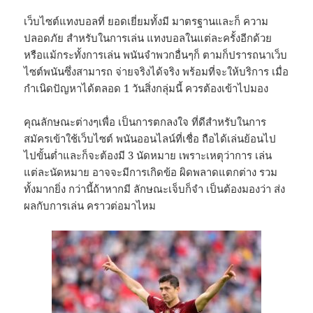
เว็บไซต์แทงบอลที่ ยอดเยี่ยมทั้งมี มาตรฐานและก็ ความ
ปลอดภัย สำหรับในการเล่น แทงบอลในแต่ละครั้งอีกด้วย
หรือแม้กระทั้งการเล่น พนันจำพวกอื่นๆก็ ตามก็ปรารถนาเว็บ
ไซต์พนันซึ่งสามารถ จ่ายจริงได้จริง พร้อมที่จะให้บริการ เมื่อ
กำเนิดปัญหาได้ตลอด 1 วันสิ่งกลุ่มนี้ ควรต้องเข้าไปมอง
คุณลักษณะต่างๆเพื่อ เป็นการตกลงใจ ที่ดีสำหรับในการ
สมัครเข้าใช้เว็บไซต์ พนันออนไลน์ที่เชื่อ ถือได้เล่นย้อนไป
ไปขั้นต่ำและก็จะต้องมี 3 นัดหมาย เพราะเหตุว่าการ เล่น
แต่ละนัดหมาย อาจจะมีการเกิดข้อ ผิดพลาดแตกต่าง รวม
ทั้งมากยิ่ง กว่านี้ถ้าหากมี ลักษณะเจ็บก็จำ เป็นต้องมองว่า ส่ง
ผลกับการเล่น คราวต่อมาไหม