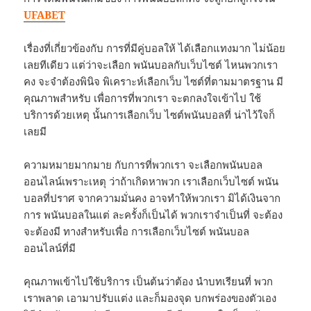
UFABET
เรื่องที่เกี่ยวข้องกับ การที่มีคู่บอลให้ ได้เลือกแทงมาก ไม่น้อย
เลยทีเดียว แต่ว่าจะเลือก พนันบอลกับเว็บไซต์ ไหนพวกเรา
คง จะจำต้องพินิจ พิเคราะห์เลือกเว็บ ไซต์ที่ตามมาตรฐาน มี
คุณภาพสำหรับ เพื่อการที่พวกเรา จะตกลงใจเข้าไป ใช้
บริการด้วยเหตุ นั้นการเลือกเว็บ ไซต์พนันบอลที่ น่าไว้ใจก็
เลยมี
ความหมายมากมาย กับการที่พวกเรา จะเลือกพนันบอล
ออนไลน์เพราะเหตุ ว่าถ้าเกิดหาพวก เราเลือกเว็บไซต์ พนัน
บอลที่ปราศ จากความมั่นคง อาจทำให้พวกเรา มิได้เงินจาก
การ พนันบอลในแต่ ละครั้งก็เป็นได้ พวกเราจำเป็นที่ จะต้อง
จะต้องมี ทางสำหรับเพื่อ การเลือกเว็บไซต์ พนันบอล
ออนไลน์ที่มี
คุณภาพเข้าไปใช้บริการ เป็นต้นว่าต้อง นำบทเรียนที่ พวก
เราพลาด เอามาปรับแต่ง และก็มองจุด บกพร่องของตัวเอง