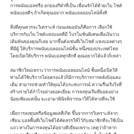
การพนันบอลหรือ ยกย่องกีฬาที่เป็น เพื่อนรักได้ด้วยเว็บ ไซต์
พนันบอลดีๆ ถ้าเกิดคุณอยาก พนันบอลออนไลน์ทั้งที
สิ่งที่คุณควรจะวิเคราะห์ ก่อนเสมอมันก็คือการ เลือกใช้
บริการกับเว็บ ไซต์แทงบอลที่มี โปรโมชั่นพิเศษเพื่อเงินวาง
เดิมพันของคุณก็เลย มากขึ้นดังเช่นที่เว็บไซต์ แทงบอลต่างๆ
ที่มีผู้ ให้บริการพนันบอลออนไลน์ชั้น หนึ่งของประเทศไทย
โดยเปิดให้บริการ พนันบอลทุกลีกที่ คุณอยากได้แล้วก็เหล่า
สมาชิกใหม่เพราะว่าการพนันบอลออนไลน์ ชั้นหนึ่งเปิดให้
ท่านได้ใช้บริการโดยตรงแล้วก็มีการบริการการคลังป้อมคง
เดิม สามารถช่วยทำให้คุณได้ประสบการณ์ ความรื่นเริงใจที่
สร้างรายได้กำไรอย่างยอดเยี่ยม การลงทุนเริ่มที่ยอดอย่าง
น้อยเพียงแค่นั้น จะเอามาพินิจพิจารณาให้ได้ทางที่จะใช้
เพื่อการลงทุนหรือข้อมูลผลที่เกิด ขึ้นจากการวิเคราะห์จาก
เซียน บอลพื้นที่เว็บไซต์ได้คัดสรรให้ไว้กับสมาชิกที่จะใช้เป็น
แถว ทางในการลงทุนได้อย่างดีเยี่ยมเพราะ เหตุว่าถ้าหาก