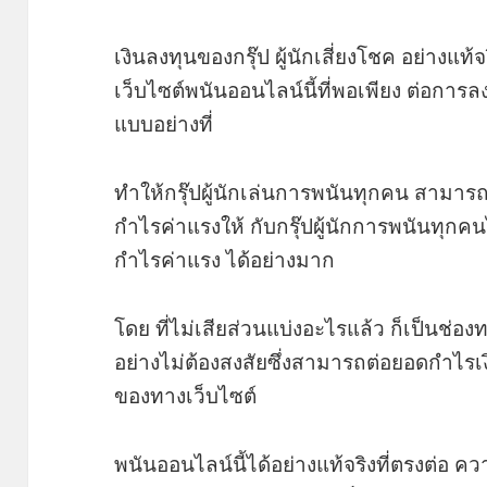
เงินลงทุนของกรุ๊ป ผู้นักเสี่ยงโชค อย่างแท้
เว็บไซต์พนันออนไลน์นี้ที่พอเพียง ต่อการ
แบบอย่างที่
ทำให้กรุ๊ปผู้นักเล่นการพนันทุกคน สามารถ
กำไรค่าแรงให้ กับกรุ๊ปผู้นักการพนันทุกค
กำไรค่าแรง ได้อย่างมาก
โดย ที่ไม่เสียส่วนแบ่งอะไรแล้ว ก็เป็นช่องท
อย่างไม่ต้องสงสัยซึ่งสามารถต่อยอดกำไรเงิ
ของทางเว็บไซต์
พนันออนไลน์นี้ได้อย่างแท้จริงที่ตรงต่อ คว