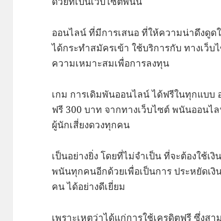
ด้วยที่เป็นเว็บไซต์พนัน
ออนไลน์ ที่มีการเสนอ ที่ให้ความน่าดึงดูด
ได้กระทำสมัครเข้า ใช้บริการกับ ทางเว็บไซต์
ความเหมาะสมเพื่อการลงทุน
เกม การเดิมพันออนไลน์ ได้ฟรีในทุกแบบ อ
ฟรี 300 บาท จากทางเว็บไซต์ พนันออนไลน์นี
ผู้นักเสี่ยงดวงทุกคน
เป็นอย่างยิ่ง โดยที่ไม่จำเป็น ที่จะต้องใช้เ
พนันทุกคนอีกด้วยเพื่อเป็นการ ประหยัดเงิน
คน ได้อย่างดีเยี่ยม
เพราะเหตุว่าได้แก่การใช้เครดิตฟรี ซึ่งส