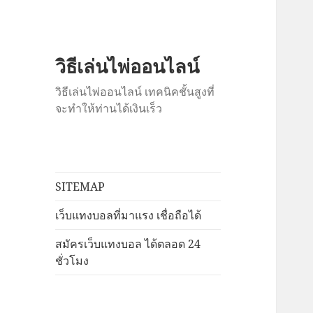
วิธีเล่นไพ่ออนไลน์
วิธีเล่นไพ่ออนไลน์ เทคนิคชั้นสูงที่
จะทำให้ท่านได้เงินเร็ว
SITEMAP
เว็บแทงบอลที่มาแรง เชื่อถือได้
สมัครเว็บแทงบอล ได้ตลอด 24
ชั่วโมง