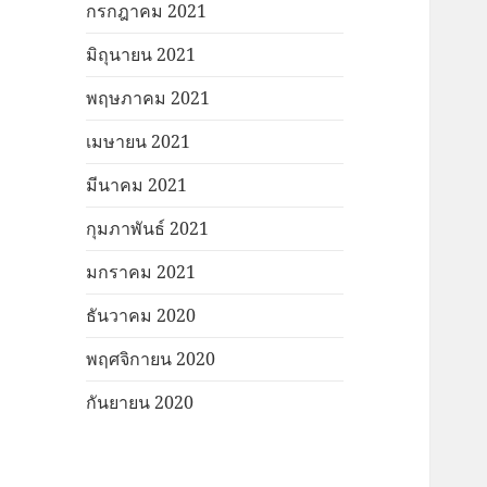
กรกฎาคม 2021
มิถุนายน 2021
พฤษภาคม 2021
เมษายน 2021
มีนาคม 2021
กุมภาพันธ์ 2021
มกราคม 2021
ธันวาคม 2020
พฤศจิกายน 2020
กันยายน 2020