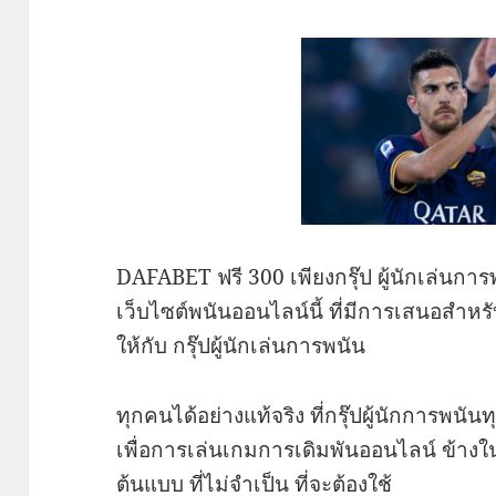
DAFABET ฟรี 300 เพียงกรุ๊ป ผู้นักเล่นกา
เว็บไซต์พนันออนไลน์นี้ ที่มีการเสนอสำหร
ให้กับ กรุ๊ปผู้นักเล่นการพนัน
ทุกคนได้อย่างแท้จริง ที่กรุ๊ปผู้นักการพ
เพื่อการเล่นเกมการเดิมพันออนไลน์ ข้างใน
ต้นแบบ ที่ไม่จำเป็น ที่จะต้องใช้