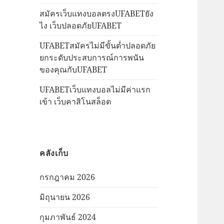
สมัครเว็บแทงบอลตรงUFABETยัง
ไง เว็บปลอดภัยUFABET
UFABETสมัครไม่มีขั้นต่ำปลอดภัย
ยกระดับประสบการณ์การพนัน
ของคุณกับUFABET
UFABETเว็บแทงบอลไม่มีค่าแรก
เข้า เว็บคาสิโนสล็อต
คลังเก็บ
กรกฎาคม 2026
มิถุนายน 2026
กุมภาพันธ์ 2024