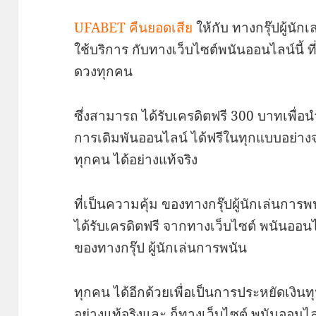
UFABET คืนยอดเสีย
ให้กับ ทางกรุ๊ปผู้นั
ใช้บริการ กับทางเว็บไซต์พนันออนไลน์นี้ ที่
ดวงทุกคน
ซึ่งสามารถ ได้รับเครดิตฟรี 300 บาทเพื่อ
การเดิมพันออนไลน์ ได้ฟรีในทุกแบบอย่างจา
ทุกคน ได้อย่างแท้จริง
ที่เป็นความคุ้ม ของทางกรุ๊ปผู้นักเล่นการ
ได้รับเครดิตฟรี จากทางเว็บไซต์ พนันออนไ
ของทางกรุ๊ป ผู้นักเล่นการพนัน
ทุกคน ได้อีกด้วยเพื่อเป็นการประหยัดเงินทุน
อย่างแท้จริงและ ก็ทางเว็บไซต์ พนันออนไลน์