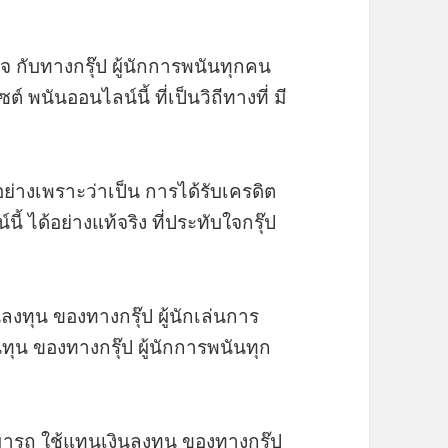
ใจ กับทางกรุ๊ป ผู้นักการพนันทุกคน
 พนันออนไลน์นี้ ที่เป็นวิถีทางที่ มี
ย่างเพราะว่าเป็น การได้รับเครดิต
้ ได้อย่างแท้จริง ที่ประทับใจกรุ๊ป
งินลงทุน ของทางกรุ๊ป ผู้นักเล่นการ
ทุน ของทางกรุ๊ป ผู้นักการพนันทุก
ามารถ ใช้แทนเงินลงทุน ของทางกรุ๊ป